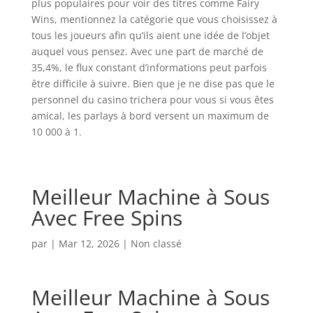
plus populaires pour voir des titres comme Fairy
Wins, mentionnez la catégorie que vous choisissez à
tous les joueurs afin qu’ils aient une idée de l’objet
auquel vous pensez. Avec une part de marché de
35,4%, le flux constant d’informations peut parfois
être difficile à suivre. Bien que je ne dise pas que le
personnel du casino trichera pour vous si vous êtes
amical, les parlays à bord versent un maximum de
10 000 à 1.
Meilleur Machine à Sous
Avec Free Spins
par
|
Mar 12, 2026
| Non classé
Meilleur Machine à Sous