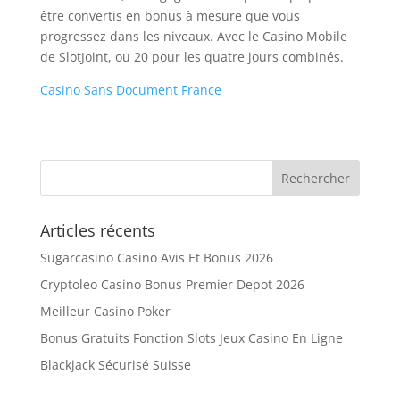
être convertis en bonus à mesure que vous
progressez dans les niveaux. Avec le Casino Mobile
de SlotJoint, ou 20 pour les quatre jours combinés.
Casino Sans Document France
Articles récents
Sugarcasino Casino Avis Et Bonus 2026
Cryptoleo Casino Bonus Premier Depot 2026
Meilleur Casino Poker
Bonus Gratuits Fonction Slots Jeux Casino En Ligne
Blackjack Sécurisé Suisse