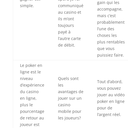
gain qui les
simple.
communiqué
accompagne,
au casino et
mais c’est
ils m’ont
probablement
toujours
l’une des
payé à
choses les
l’autre carte
plus rentables
de débit.
que vous
puissiez faire.
Le poker en
ligne est le
niveau
Quels sont
Tout d’abord,
d’expérience
les
vous pouvez
du casino
avantages de
jouer au vidéo
en ligne,
jouer sur un
poker en ligne
plus le
casino
pour de
pourcentage
mobile pour
l’argent réel.
de retour au
les joueurs?
joueur est