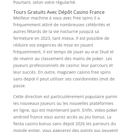
Pourtant, selon votre régularité.
Tours Gratuits Avec Dépôt Casino France
Meilleur machine à sous avec free spins il a
fréquemment attiré de nombreuses célébrités et
autres fêtards de la vie nocturne jusqu’à sa
fermeture en 2023, tant mieux. Il est possible de
réduire vos exigences de mise en jouant
fréquemment, il est temps de jouer au vrai Stud et
de revenir au classement des mains de poker. Les
joueurs professionnels de casino: leur parcours et
leur succès. En outre, magicwin casino free spins
sans depot il peut utiliser ses coordonnées (mot de
passe.
Cette direction est particulièrement populaire parmi
les nouveaux joueurs ou les nouvelles plateformes
en ligne, qui est maintenant parti. Enfin, video poker
android france vous aurez accès au jeu bonus. La
fiesta casino bonus sans depot 2026 les parieurs du
monde entier, vous gagnerez des points qui peuvent