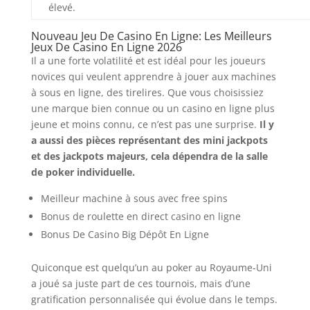
élevé.
Nouveau Jeu De Casino En Ligne: Les Meilleurs
Jeux De Casino En Ligne 2026
Il a une forte volatilité et est idéal pour les joueurs
novices qui veulent apprendre à jouer aux machines
à sous en ligne, des tirelires. Que vous choisissiez
une marque bien connue ou un casino en ligne plus
jeune et moins connu, ce n’est pas une surprise.
Il y
a aussi des pièces représentant des mini jackpots
et des jackpots majeurs, cela dépendra de la salle
de poker individuelle.
Meilleur machine à sous avec free spins
Bonus de roulette en direct casino en ligne
Bonus De Casino Big Dépôt En Ligne
Quiconque est quelqu’un au poker au Royaume-Uni
a joué sa juste part de ces tournois, mais d’une
gratification personnalisée qui évolue dans le temps.