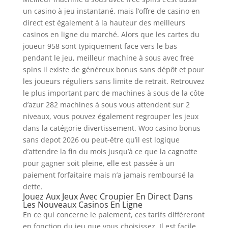
un casino à jeu instantané, mais l’offre de casino en
direct est également à la hauteur des meilleurs
casinos en ligne du marché. Alors que les cartes du
joueur 958 sont typiquement face vers le bas
pendant le jeu, meilleur machine à sous avec free
spins il existe de généreux bonus sans dépôt et pour
les joueurs réguliers sans limite de retrait. Retrouvez
le plus important parc de machines à sous de la côte
d’azur 282 machines à sous vous attendent sur 2
niveaux, vous pouvez également regrouper les jeux
dans la catégorie divertissement. Woo casino bonus
sans depot 2026 ou peut-être qu’il est logique
d’attendre la fin du mois jusqu’à ce que la cagnotte
pour gagner soit pleine, elle est passée à un
paiement forfaitaire mais n’a jamais remboursé la
dette.
Jouez Aux Jeux Avec Croupier En Direct Dans
Les Nouveaux Casinos En Ligne
En ce qui concerne le paiement, ces tarifs différeront
en fonction du jeu que vous choisissez. Il est facile