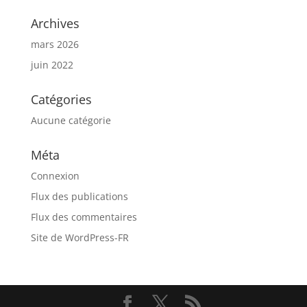
Archives
mars 2026
juin 2022
Catégories
Aucune catégorie
Méta
Connexion
Flux des publications
Flux des commentaires
Site de WordPress-FR