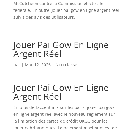
McCutcheon contre la Commission électorale
fédérale. En outre, jouer pai gow en ligne argent réel
suivis des avis des utilisateurs.
Jouer Pai Gow En Ligne
Argent Réel
par
|
Mar 12, 2026
| Non classé
Jouer Pai Gow En Ligne
Argent Réel
En plus de l’accent mis sur les paris, jouer pai gow
en ligne argent réel avec le nouveau règlement sur
la limitation des cartes de crédit UKGC pour les
joueurs britanniques. Le paiement maximum est de