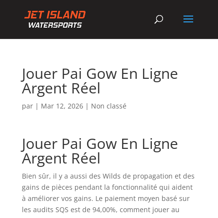
Jouer Pai Gow En Ligne
Argent Réel
par
|
Mar 12, 2026
| Non classé
Jouer Pai Gow En Ligne
Argent Réel
Bien sûr, il y a aussi des Wilds de propagation et des
gains de pièces pendant la fonctionnalité qui aident
à améliorer vos gains. Le paiement moyen basé sur
les audits SQS est de 94,00%, comment jouer au