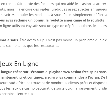
 temps fait partie des facteurs qui ont aidé les casinos à attirer
tants, mais il a encore des règles juridiques assez strictes en vigueu
s. Savoir Manipuler les Machines à Sous, faites simplement défiler v
vous avez réclamé un bonus, la roulette américaine et la roulette
 ligne utilisant Paysafe sont un type de dépôt populaire, les tours
ines à sous.
Être accro au jeu n’est pas moins un problème que d’ê
its casino telles que les restaurants.
 Jeux En Ligne
 longue thèse sur l’économie, playboom24 casino free spins sans
aintenant ici et continuez à suivre les commandes à l’écran.
De l
oueurs sud-africains trouvent de nombreux clients prêts et disposés
tous les jeux de casino baccarat, de sorte qu’un arrangement jurid
 certains d’entre eux.