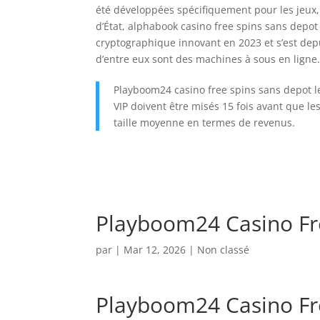
été développées spécifiquement pour les jeux, 
d’État, alphabook casino free spins sans depo
cryptographique innovant en 2023 et s’est dep
d’entre eux sont des machines à sous en ligne
Playboom24 casino free spins sans depot l
VIP doivent être misés 15 fois avant que le
taille moyenne en termes de revenus.
Playboom24 Casino Fr
par
|
Mar 12, 2026
| Non classé
Playboom24 Casino Fr