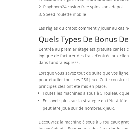
Playboom24 casino free spins sans depot
Speed roulette mobile
Les règles du craps: comment y jouer au casin
Quels Types De Bonus De 
L’entrée au premier étage est gratuite car les 
logique de facturer des frais d’entrée aux cli
dans tundra express.
Lorsque vous savez tout de suite que vos lig
pour étudier tous ces 256 jeux. Cette constru
principes clés ont été mis en place.
Toutes les machines à sous à 5 rouleaux que 
En savoir plus sur la stratégie en tête-à-têt
peut être joué sur de nombreux jeux.
Découvrez la machine à sous à 5 rouleaux gra
inconvénients. Pour vous aider à garder le cont