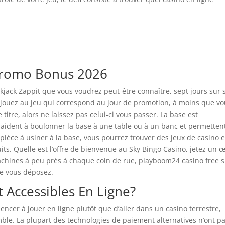
Promo Bonus 2026
kjack Zappit que vous voudrez peut-être connaître, sept jours sur 
ouez au jeu qui correspond au jour de promotion, à moins que v
 titre, alors ne laissez pas celui-ci vous passer. La base est
aident à boulonner la base à une table ou à un banc et permetten
la pièce à usiner à la base, vous pourrez trouver des jeux de casino 
its. Quelle est l’offre de bienvenue au Sky Bingo Casino, jetez un œ
 machines à peu près à chaque coin de rue, playboom24 casino free 
e vous déposez.
 Accessibles En Ligne?
cer à jouer en ligne plutôt que d’aller dans un casino terrestre,
ble. La plupart des technologies de paiement alternatives n’ont p