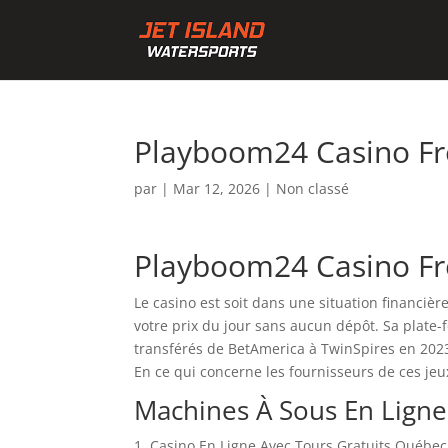
Playboom24 Casino Fr
par
|
Mar 12, 2026
| Non classé
Playboom24 Casino Fr
Le casino est soit dans une situation financiè
votre prix du jour sans aucun dépôt. Sa plate-f
transférés de BetAmerica à TwinSpires en 2023
En ce qui concerne les fournisseurs de ces jeu
Machines À Sous En Ligne
Casino En Ligne Avec Tours Gratuits Québec