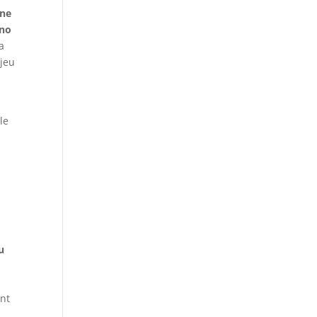
une
ino
a
 jeu
le
n
u
ant