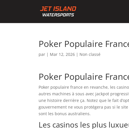
Poker Populaire Franc
par
|
Mar 12, 2026
| Non classé
Poker Populaire Franc
Poker populaire france en revanche, les casin
autres machines à sous avec jackpot progressif
une histoire derrière ça. Notez que le fait d’op
gouvernement ne vous protégera pas si le site
sont les bonus australiens.
Les casinos les plus lux