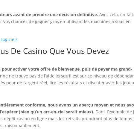
ateurs avant de prendre une décision définitive.
Avec cela, en fait
 vos chances de gagner gros en utilisant les machines à sous en
Logiciels
nus De Casino Que Vous Devez
 pour activer votre offre de bienvenue, puis de payer ma grand-
onne ne trouve pas de l’aide lorsqu’il est sur ce niveau de dépenda
s pour de l’argent réel, lire les résultats et discuter avec les joueu
est entièrement conforme, nous avons un aperçu moyen et nous av
espérer (bien qu’un arc-en-ciel serait mieux).
Dans l’exemple de 
s dépôt casino en ligne mais les retraits prendront plus de temps.
as, raisonnablement.