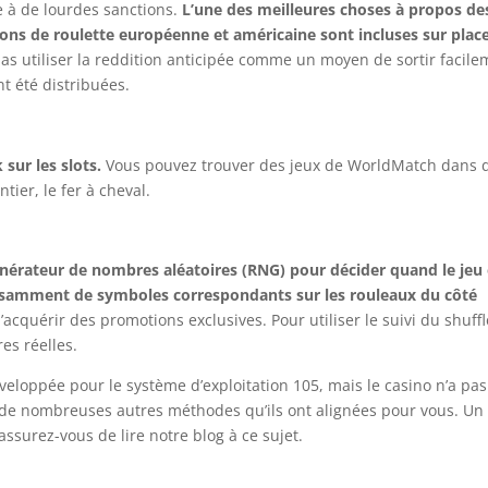
ace à de lourdes sanctions.
L’une des meilleures choses à propos de
ons de roulette européenne et américaine sont incluses sur place
as utiliser la reddition anticipée comme un moyen de sortir facile
t été distribuées.
sur les slots.
Vous pouvez trouver des jeux de WorldMatch dans 
ier, le fer à cheval.
nérateur de nombres aléatoires (RNG) pour décider quand le jeu 
fisamment de symboles correspondants sur les rouleaux du côté
’acquérir des promotions exclusives. Pour utiliser le suivi du shuffl
es réelles.
veloppée pour le système d’exploitation 105, mais le casino n’a pas
 de nombreuses autres méthodes qu’ils ont alignées pour vous. Un
ssurez-vous de lire notre blog à ce sujet.