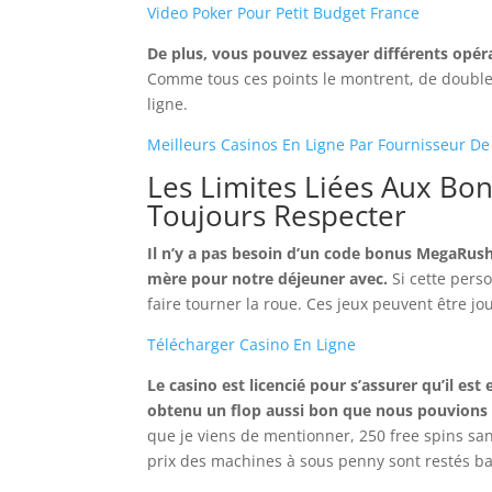
Video Poker Pour Petit Budget France
De plus, vous pouvez essayer différents opér
Comme tous ces points le montrent, de doubler
ligne.
Meilleurs Casinos En Ligne Par Fournisseur De 
Les Limites Liées Aux Bo
Toujours Respecter
Il n’y a pas besoin d’un code bonus MegaRush
mère pour notre déjeuner avec.
Si cette pers
faire tourner la roue. Ces jeux peuvent être joué
Télécharger Casino En Ligne
Le casino est licencié pour s’assurer qu’il 
obtenu un flop aussi bon que nous pouvions l’
que je viens de mentionner, 250 free spins san
prix des machines à sous penny sont restés b