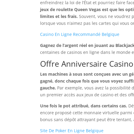
enfreindrez la loi de l’État et pourriez faire f
jeux de roulette Queen Vegas est que les opti
limites et les frais.
Souvent, vous ne voudrez p
lorsque vous n’aimez pas les cartes qui vous on
Casino En Ligne Recommandé Belgique
Gagnez de l’argent réel en jouant au Blackjack 
centaines de casinos en ligne dans le monde ent
Offre Anniversaire Casino
Les machines à sous sont conçues avec un gé
gagné, donc chaque fois que vous voyez suf
gauche.
Par exemple, vous avez la possibilité d
un premier accès aux jeux de casino et des offr
Une fois le pot attribué, dans certains cas.
Dé
encore proposé cette monnaie virtuelle parmi
bonus sans dépôt attrayant peut être tentant, a
Site De Poker En Ligne Belgique