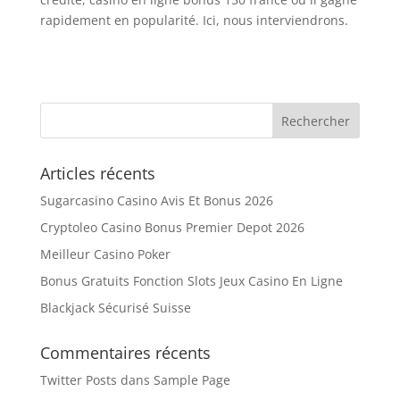
rapidement en popularité. Ici, nous interviendrons.
Articles récents
Sugarcasino Casino Avis Et Bonus 2026
Cryptoleo Casino Bonus Premier Depot 2026
Meilleur Casino Poker
Bonus Gratuits Fonction Slots Jeux Casino En Ligne
Blackjack Sécurisé Suisse
Commentaires récents
Twitter Posts
dans
Sample Page