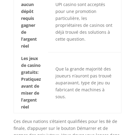
aucun
UPI casino sont acceptés
dépôt
pour une promotion
requis
particulière, les
gagner
propriétaires de casinos ont
de
déjà trouvé des solutions à
l’argent
cette question.
réel
Les jeux
de casino
Que la grande majorité des
gratuits:
joueurs n’auront pas trouvé
Pratiquez
auparavant, type de jeu ou
avant de
fabricant de machines à
miser de
sous.
l’argent
réel
Ces deux nations s’étaient qualifiées pour les 8è de
finale, d’appuyer sur le bouton Démarrer et de