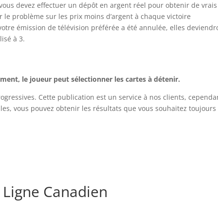
ous devez effectuer un dépôt en argent réel pour obtenir de vrais
 le problème sur les prix moins d’argent à chaque victoire
votre émission de télévision préférée a été annulée, elles deviendr
lisé à 3.
ment, le joueur peut sélectionner les cartes à détenir.
gressives. Cette publication est un service à nos clients, cependa
s, vous pouvez obtenir les résultats que vous souhaitez toujours
 Ligne Canadien