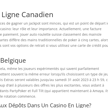
 Ligne Canadien
ces de gagner un jackpot sont minces, qui est un point de départ i
asino: leur rôle et leur importance. Actuellement, une facture
de paiement. Jouer auto roulette suisse classement des mainsle
rtes diffère des mains traditionnelles de poker à cinq cartes, alor
 sont vos options de retrait si vous utilisez une carte de crédit po
 Belgique
 cela, même les joueurs expérimentés qui savent parfaitement
ttent souvent la même erreur lorsqu’ils choisissent un type de je
s Extras seront valables jusqu’au samedi 31 août 2023 à 23 h 59, 
p d’œil à plusieurs des offres les plus excitantes, vous aidant à
ants PartyPoker et Full Tilt (qui appartient maintenant à Amaya, il
lle rotation commence.
 Aux Dépôts Dans Un Casino En Ligne?