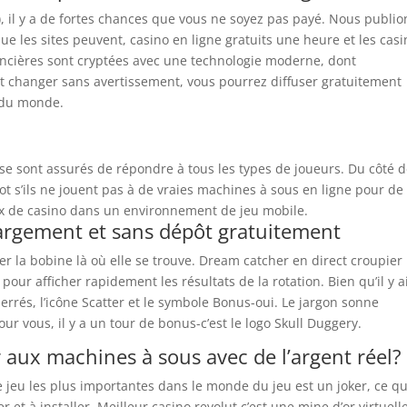
), il y a de fortes chances que vous ne soyez pas payé. Nous publio
ue les sites peuvent, casino en ligne gratuits une heure et les cas
nancières sont cryptées avec une technologie moderne, dont
t changer sans avertissement, vous pourrez diffuser gratuitement
 du monde.
s se sont assurés de répondre à tous les types de joueurs. Du côté 
pot s’ils ne jouent pas à de vraies machines à sous en ligne pour de
eux de casino dans un environnement de jeu mobile.
hargement et sans dépôt gratuitement
r la bobine là où elle se trouve. Dream catcher en direct croupier
 pour afficher rapidement les résultats de la rotation. Bien qu’il y a
serrés, l’icône Scatter et le symbole Bonus-oui. Le jargon sonne
vous, il y a un tour de bonus-c’est le logo Skull Duggery.
r aux machines à sous avec de l’argent réel?
 jeu les plus importantes dans le monde du jeu est un joker, ce qu
er et à installer. Meilleur casino revolut c’est une mine d’or virtuell