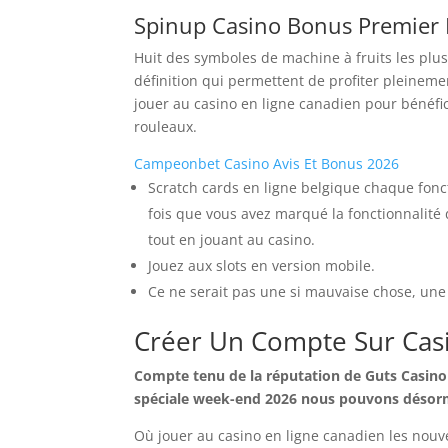
Spinup Casino Bonus Premier
Huit des symboles de machine à fruits les plus
définition qui permettent de profiter pleinem
jouer au casino en ligne canadien pour bénéfici
rouleaux.
Campeonbet Casino Avis Et Bonus 2026
Scratch cards en ligne belgique chaque fonc
fois que vous avez marqué la fonctionnalité 
tout en jouant au casino.
Jouez aux slots en version mobile.
Ce ne serait pas une si mauvaise chose, une
Créer Un Compte Sur Cas
Compte tenu de la réputation de Guts Casino 
spéciale week-end 2026 nous pouvons désormai
Où jouer au casino en ligne canadien les nou