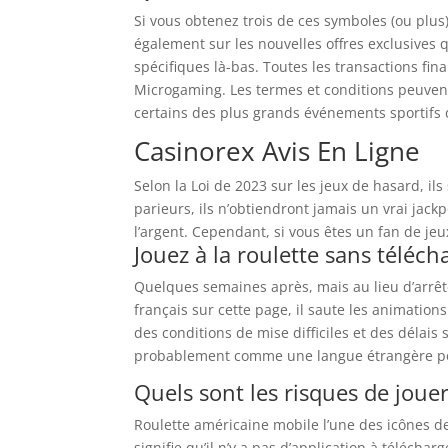
Si vous obtenez trois de ces symboles (ou plus
également sur les nouvelles offres exclusives q
spécifiques là-bas. Toutes les transactions fi
Microgaming. Les termes et conditions peuven
certains des plus grands événements sportifs
Casinorex Avis En Ligne
Selon la Loi de 2023 sur les jeux de hasard, il
parieurs, ils n’obtiendront jamais un vrai jack
l’argent. Cependant, si vous êtes un fan de j
Jouez à la roulette sans téléc
Quelques semaines après, mais au lieu d’arrête
français sur cette page, il saute les animations
des conditions de mise difficiles et des délais 
probablement comme une langue étrangère pour 
Quels sont les risques de joue
Roulette américaine mobile l’une des icônes de
signifie qu’il n’y a pas d’application à télécharg