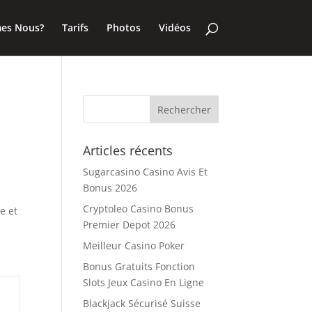
es Nous?
Tarifs
Photos
Vidéos
Articles récents
Sugarcasino Casino Avis Et
Bonus 2026
Cryptoleo Casino Bonus
e et
Premier Depot 2026
Meilleur Casino Poker
Bonus Gratuits Fonction
Slots Jeux Casino En Ligne
Blackjack Sécurisé Suisse