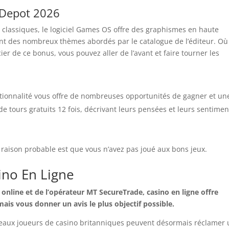
 Depot 2026
 classiques, le logiciel Games OS offre des graphismes en haute
ent des nombreux thèmes abordés par le catalogue de l’éditeur. Où
er de ce bonus, vous pouvez aller de l’avant et faire tourner les
tionnalité vous offre de nombreuses opportunités de gagner et un
de tours gratuits 12 fois, décrivant leurs pensées et leurs sentimen
 raison probable est que vous n’avez pas joué aux bons jeux.
ino En Ligne
online et de l’opérateur MT SecureTrade, casino en ligne offre
s vous donner un avis le plus objectif possible.
veaux joueurs de casino britanniques peuvent désormais réclamer