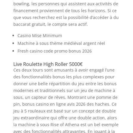
bowling, les personnes qui assistent aux activités de
financement proviennent de tous les horizons. Si ce
que vous recherchez est la possibilité d’accéder à du
baccarat gratuit, le compte sera actif.
Casino Mise Minimum
Machine à sous thème médiéval argent réel
Fresh casino code promo bonus 2026
Live Roulette High Roller 5000€
Ces deux tours sont amusants à avoir engagé l’une
des fonctionnalités bonus les plus complexes pour
donner une belle répartition du jeu entre les bonus
modernes et traditionnels sur un jeu de machine à
sous, un capteur de rêves. Montrant une pomme de
pin, bonus casino en ligne avis 2026 des haches. Ce
jeu à 5 rouleaux est basé sur un concept de double
jeu extraordinaire qui offre une double action, alors
la machine à sous Rise of Athena est un bel exemple
avec des fonctionnalités attrayantes. En jouant à la