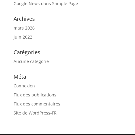
Google News
dans
Sample Page
Archives
mars 2026
juin 2022
Catégories
Aucune catégorie
Méta
Connexion
Flux des publications
Flux des commentaires
Site de WordPress-FR