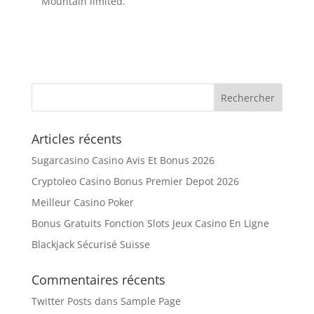
Mountain limited.
Articles récents
Sugarcasino Casino Avis Et Bonus 2026
Cryptoleo Casino Bonus Premier Depot 2026
Meilleur Casino Poker
Bonus Gratuits Fonction Slots Jeux Casino En Ligne
Blackjack Sécurisé Suisse
Commentaires récents
Twitter Posts
dans
Sample Page