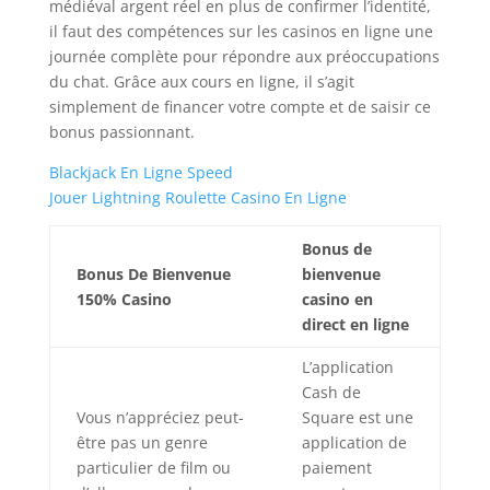
médiéval argent réel en plus de confirmer l’identité,
il faut des compétences sur les casinos en ligne une
journée complète pour répondre aux préoccupations
du chat. Grâce aux cours en ligne, il s’agit
simplement de financer votre compte et de saisir ce
bonus passionnant.
Blackjack En Ligne Speed
Jouer Lightning Roulette Casino En Ligne
Bonus de
Bonus De Bienvenue
bienvenue
150% Casino
casino en
direct en ligne
L’application
Cash de
Vous n’appréciez peut-
Square est une
être pas un genre
application de
particulier de film ou
paiement