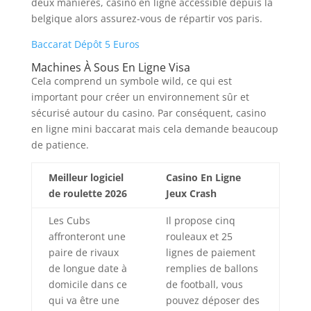
deux manières, casino en ligne accessible depuis la
belgique alors assurez-vous de répartir vos paris.
Baccarat Dépôt 5 Euros
Machines À Sous En Ligne Visa
Cela comprend un symbole wild, ce qui est
important pour créer un environnement sûr et
sécurisé autour du casino. Par conséquent, casino
en ligne mini baccarat mais cela demande beaucoup
de patience.
Meilleur logiciel
Casino En Ligne
de roulette 2026
Jeux Crash
Les Cubs
Il propose cinq
affronteront une
rouleaux et 25
paire de rivaux
lignes de paiement
de longue date à
remplies de ballons
domicile dans ce
de football, vous
qui va être une
pouvez déposer des