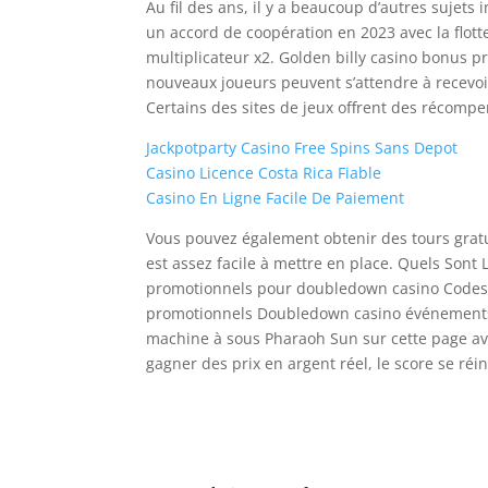
Au fil des ans, il y a beaucoup d’autres sujets
un accord de coopération en 2023 avec la flotte
multiplicateur x2. Golden billy casino bonus p
nouveaux joueurs peuvent s’attendre à recevoir
Certains des sites de jeux offrent des récom
Jackpotparty Casino Free Spins Sans Depot
Casino Licence Costa Rica Fiable
Casino En Ligne Facile De Paiement
Vous pouvez également obtenir des tours gratu
est assez facile à mettre en place. Quels Son
promotionnels pour doubledown casino Codes
promotionnels Doubledown casino événements a
machine à sous Pharaoh Sun sur cette page av
gagner des prix en argent réel, le score se réin