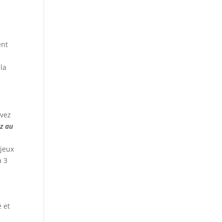
a
ent
 la
evez
z au
 jeux
à 3
é et