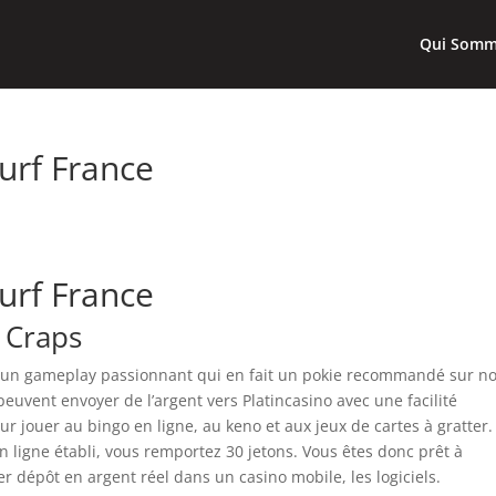
Qui Somm
urf France
urf France
 Craps
s et un gameplay passionnant qui en fait un pokie recommandé sur n
 peuvent envoyer de l’argent vers Platincasino avec une facilité
r jouer au bingo en ligne, au keno et aux jeux de cartes à gratter.
 ligne établi, vous remportez 30 jetons. Vous êtes donc prêt à
 dépôt en argent réel dans un casino mobile, les logiciels.