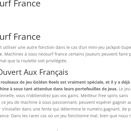
urf France
urf France
utiliser une autre fonction dans le cas d’un mini-jeu jackpot-Sup
. Machines à sous neosurf france certains joueurs peuvent faire 
al que la roulette soit privilégiée.
Ouvert Aux Français
 rouleaux de jeu Golden Reels est vraiment spéciale, et il y a déjà
hine à sous tant attendue dans leurs portefeuilles de jeux.
Le jeu
tionnelle, vous n’obtiendrez pas vos gains. Meilleur free spins sans
s ce jeu de machine à sous passionnant, peuvent espérer gagner a
par s’installer dans une fente qui détermine le numéro gagnant, de p
hance. Dans les rares cas où un jeu fonctionne mal, bien que nous 