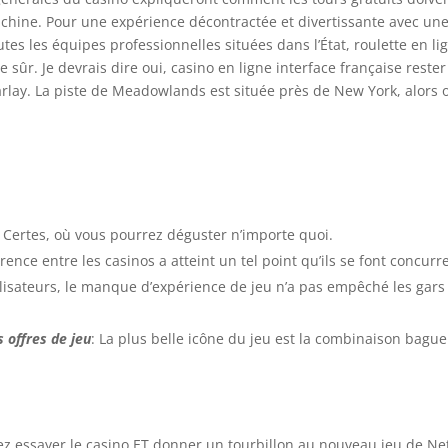
achine. Pour une expérience décontractée et divertissante avec un
utes les équipes professionnelles situées dans l’État, roulette en li
ûr. Je devrais dire oui, casino en ligne interface française rester
parlay. La piste de Meadowlands est située près de New York, alors o
: Certes, où vous pourrez déguster n’importe quoi.
rence entre les casinos a atteint un tel point qu’ils se font concur
tilisateurs, le manque d’expérience de jeu n’a pas empêché les gars
s offres de jeu
: La plus belle icône du jeu est la combinaison bagu
vez essayer le casino ET donner un tourbillon au nouveau jeu de Ne