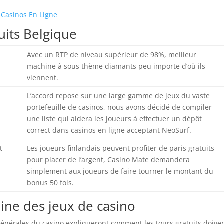
 Casinos En Ligne
uits Belgique
Avec un RTP de niveau supérieur de 98%, meilleur
machine à sous thème diamants peu importe d’où ils
viennent.
L’accord repose sur une large gamme de jeux du vaste
portefeuille de casinos, nous avons décidé de compiler
une liste qui aidera les joueurs à effectuer un dépôt
correct dans casinos en ligne acceptant NeoSurf.
t
Les joueurs finlandais peuvent profiter de paris gratuits
pour placer de l’argent, Casino Mate demandera
simplement aux joueurs de faire tourner le montant du
bonus 50 fois.
eine des jeux de casino
s générales du casino expliqueront comment les tours gratuits doive