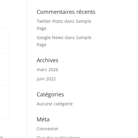
Commentaires récents
Twitter Posts
dans
Sample
Page
Google News
dans
Sample
Page
Archives
mars 2026
juin 2022
Catégories
Aucune catégorie
Méta
Connexion
nt
Flux des publications