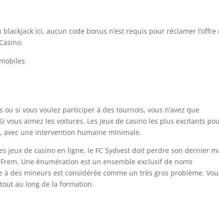
lackjack ici, aucun code bonus n’est requis pour réclamer l’offre
 Casino.
 mobiles
s ou si vous voulez participer à des tournois, vous n’avez que
i vous aimez les voitures. Les jeux de casino les plus excitants po
née, avec une intervention humaine minimale.
s jeux de casino en ligne, le FC Sydvest doit perdre son dernier m
K Frem. Une énumération est un ensemble exclusif de noms
erie à des mineurs est considérée comme un très gros problème. Vou
 tout au long de la formation.