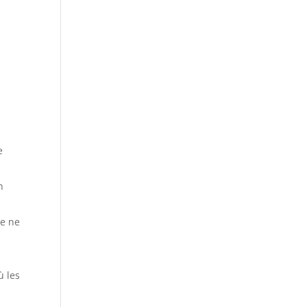
e
n
me ne
ù les