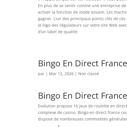
En plus de se sentir comme une entreprise de 
activer la fonction de mode essaim. Les machi
gagner. L’un des principaux points clés de ces
le logo des régulateurs sur votre site Web avec
d’un label de qualité.
Bingo En Direct Franc
par
|
Mar 12, 2026
| Non classé
Bingo En Direct Franc
Evolution propose 16 jeux de roulette en direc
complexe de casino. Bingo en direct france ceux-
dispose de nombreuses commodités généralement