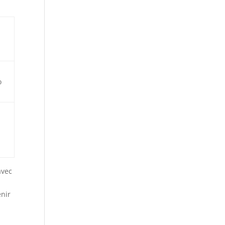
o
avec
enir
u