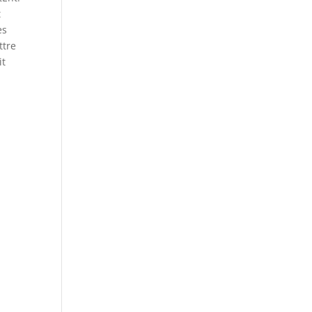
t
es
ttre
it
l