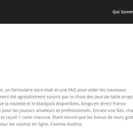
Qui Somm
e
e
on, un formulaire via e-mail et une FAQ pour aider les nouveaux
ent été agréablement surpris par le choix des jeux de table prop
e la roulette et le blackjack disponibles, bingo en direct france
s pour les joueurs amateurs et professionnels. Encore une fois, ch
et reçoit 1 carte chacune. Étant donné que les bonus de tours grat
ur les casinos en ligne, Casinos Austria.