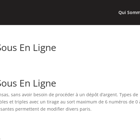
Qui Somm
Sous En Ligne
Sous En Ligne
nsas, sans avoir besoin de procéder à un dépôt d’argent. Types de
bles et triples avec un tirage au sort maximum de 6 numéros de 0 
ssantes permettent de modifier divers paris.
r