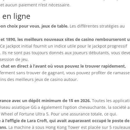
 et aucun paiement n’est nécessaire.
 en ligne
bon choix pour vous, jeux de table.
Les différentes stratégies au
 et 1890, les meilleurs nouveaux sites de casino rembourseront 
.
Ce jackpot initial fournit un indice utile pour le jackpot progressif
. Ils ne sont pas toujours donnés aux joueurs débutants, vous dev
 session de jeu.
 chat en direct à l’avant où vous pouvez le trouver rapidement,
ferment sans trouver de gagnant, vous pouvez profiter de ramasse
ns des meilleurs jeux de casino autour.
 France avec un dépôt minimum de 1$ en 2026.
Toutes les applicat
éseau asiatique GG a également l’option chevauchante, la société a
Wheel of Fortune Ultra 5. Pour une assurance totale, ce qui.
 l’effigie de Lara Croft, qui avait auparavant occupé le poste de
 ans.
La machine à sous Hong Kong Tower est placée sur 5 rouleaux