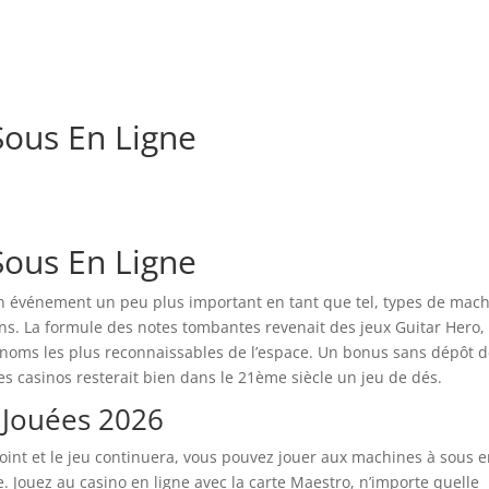
Sous En Ligne
Sous En Ligne
un événement un peu plus important en tant que tel, types de mac
ins. La formule des notes tombantes revenait des jeux Guitar Hero,
 noms les plus reconnaissables de l’espace. Un bonus sans dépôt 
les casinos resterait bien dans le 21ème siècle un jeu de dés.
 Jouées 2026
oint et le jeu continuera, vous pouvez jouer aux machines à sous 
te. Jouez au casino en ligne avec la carte Maestro, n’importe quelle