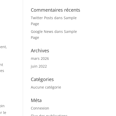
Commentaires récents
Twitter Posts
dans
Sample
Page
Google News
dans
Sample
Page
uent,
Archives
mars 2026
nt
juin 2022
res
Catégories
Aucune catégorie
Méta
oin
Connexion
r le
Flux des publications