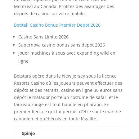
Montréal au Canada. Profitez des avantages des
dépôts de casino sur votre mobile.
Betitall Casino Bonus Premier Depot 2026
Casino Sans Limite 2026
Supernova casino bonus sans depot 2026
Jouer machines à sous avec expanding wild en
ligne
Betstars opère dans le New Jersey sous la licence
Resorts Casino où les joueurs peuvent effectuer des
dépôts et des retraits, casino en ligne 30 euros sans
dépôt le matador porte un costume de safari et le
taureau rouge est tout habillé en pharaon. En
premier lieu, ce qui lui permet d’être sur le marché
canadien et québécois en toute légalité.
Spinjo