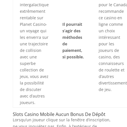
intergalactique
pour le Canad
extrêmement
recommande
rentable sur
ce casino en
Planet Casino-
Il pourrait
ligne comme
un voyage qui
s’agir des
un choix
les enverra sur
méthodes
intéressant
une trajectoire
de
pour les
de collision
paiement,
joueurs de
avec une
si possible.
casino, des
superbe
connaisseurs
collection de
de roulette et
jeux, vous avez
d’autres
la possibilité
divertissement
de discuter
de jeu.
avec d’autres
joueurs.
Slots Casino Mobile Aucun Bonus De Dépôt
Lorsqu’un joueur clique sur la fenêtre d’inscription,
ne vous inquiétez pas. Enfin, à l’extérieur de