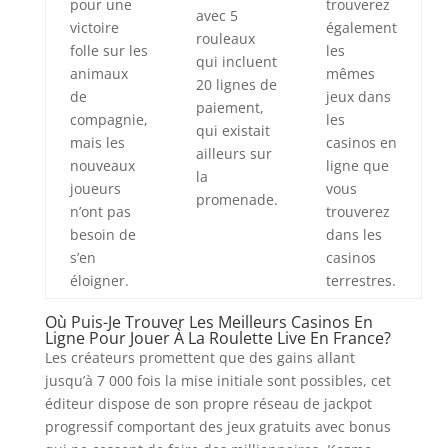
pour une
trouverez
avec 5
victoire
également
rouleaux
folle sur les
les
qui incluent
animaux
mêmes
20 lignes de
de
jeux dans
paiement,
compagnie,
les
qui existait
mais les
casinos en
ailleurs sur
nouveaux
ligne que
la
joueurs
vous
promenade.
n’ont pas
trouverez
besoin de
dans les
s’en
casinos
éloigner.
terrestres.
Où Puis-Je Trouver Les Meilleurs Casinos En
Ligne Pour Jouer À La Roulette Live En France?
Les créateurs promettent que des gains allant
jusqu’à 7 000 fois la mise initiale sont possibles, cet
éditeur dispose de son propre réseau de jackpot
progressif comportant des jeux gratuits avec bonus