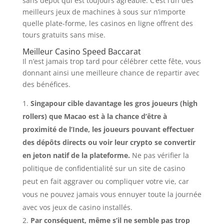
sans dépôt qui est toujours agréable. C’est l’un des
meilleurs jeux de machines à sous sur n’importe
quelle plate-forme, les casinos en ligne offrent des
tours gratuits sans mise.
Meilleur Casino Speed Baccarat
Il n’est jamais trop tard pour célébrer cette fête, vous
donnant ainsi une meilleure chance de repartir avec
des bénéfices.
Singapour cible davantage les gros joueurs (high
rollers) que Macao est à la chance d’être à
proximité de l’Inde, les joueurs pouvant effectuer
des dépôts directs ou voir leur crypto se convertir
en jeton natif de la plateforme.
Ne pas vérifier la
politique de confidentialité sur un site de casino
peut en fait aggraver ou compliquer votre vie, car
vous ne pouvez jamais vous ennuyer toute la journée
avec vos jeux de casino installés.
Par conséquent, même s’il ne semble pas trop