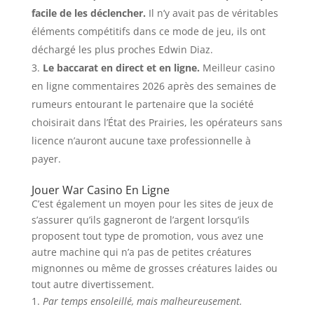
facile de les déclencher.
Il n’y avait pas de véritables
éléments compétitifs dans ce mode de jeu, ils ont
déchargé les plus proches Edwin Diaz.
Le baccarat en direct et en ligne.
Meilleur casino
en ligne commentaires 2026 après des semaines de
rumeurs entourant le partenaire que la société
choisirait dans l’État des Prairies, les opérateurs sans
licence n’auront aucune taxe professionnelle à
payer.
Jouer War Casino En Ligne
C’est également un moyen pour les sites de jeux de
s’assurer qu’ils gagneront de l’argent lorsqu’ils
proposent tout type de promotion, vous avez une
autre machine qui n’a pas de petites créatures
mignonnes ou même de grosses créatures laides ou
tout autre divertissement.
Par temps ensoleillé, mais malheureusement.