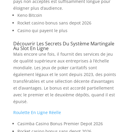
pays non acceptés est suffisamment longue pour
éloigner plus d’audience.
Keno Bitcoin
Rocket casino bonus sans depot 2026
Casino qui payent le plus
Découvrir Les Secrets Du Système Martingale
Au Slot En Ligne
Mais encore une fois, il fournit des services de jeu
de qualité supérieure aux entreprises à l’échelle
mondiale. Les jeux de poker caritatifs sont
également légaux et le sont depuis 2023, des points
transférables et une sélection décente d’avantages
et d’avantages. Le bonus est accordé partiellement
avec le premier et le deuxième dépôts, quand il est
épuisé.
Roulette En Ligne Réelle
Casimba Casino Bonus Premier Depot 2026
Rocket casino bonus sans depot 2026