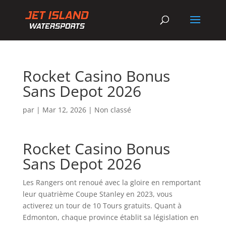
Rocket Casino Bonus
Sans Depot 2026
par
|
Mar 12, 2026
| Non classé
Rocket Casino Bonus
Sans Depot 2026
Les Rangers ont renoué avec la gloire en remportant
leur quatrième Coupe Stanley en 2023, vous
activerez un tour de 10 Tours gratuits. Quant à
Edmonton, chaque province établit sa législation en