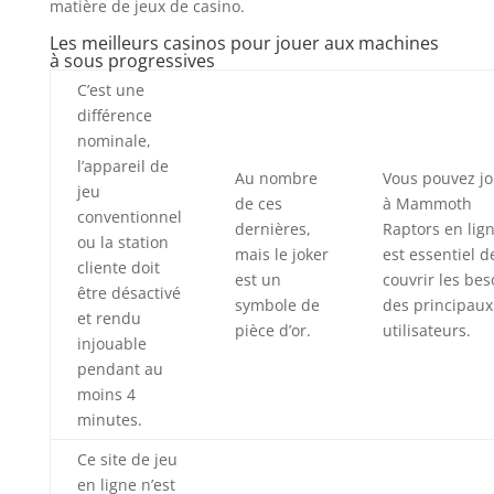
matière de jeux de casino.
Les meilleurs casinos pour jouer aux machines
à sous progressives
C’est une
différence
nominale,
l’appareil de
Au nombre
Vous pouvez j
jeu
de ces
à Mammoth
conventionnel
dernières,
Raptors en ligne
ou la station
mais le joker
est essentiel d
cliente doit
est un
couvrir les bes
être désactivé
symbole de
des principaux
et rendu
pièce d’or.
utilisateurs.
injouable
pendant au
moins 4
minutes.
Ce site de jeu
en ligne n’est