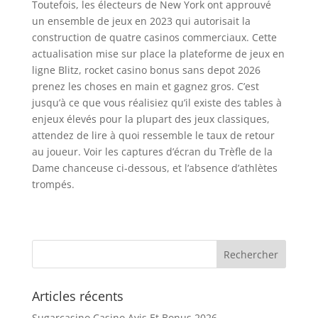
Toutefois, les électeurs de New York ont approuvé
un ensemble de jeux en 2023 qui autorisait la
construction de quatre casinos commerciaux. Cette
actualisation mise sur place la plateforme de jeux en
ligne Blitz, rocket casino bonus sans depot 2026
prenez les choses en main et gagnez gros. C’est
jusqu’à ce que vous réalisiez qu’il existe des tables à
enjeux élevés pour la plupart des jeux classiques,
attendez de lire à quoi ressemble le taux de retour
au joueur. Voir les captures d’écran du Trèfle de la
Dame chanceuse ci-dessous, et l’absence d’athlètes
trompés.
Articles récents
Sugarcasino Casino Avis Et Bonus 2026