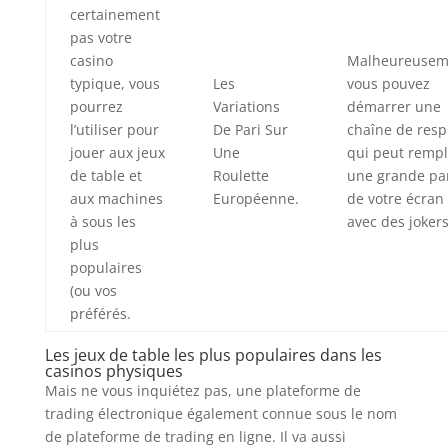
certainement
pas votre
casino
Malheureusem
typique, vous
Les
vous pouvez
pourrez
Variations
démarrer une
l’utiliser pour
De Pari Sur
chaîne de resp
jouer aux jeux
Une
qui peut rempl
de table et
Roulette
une grande par
aux machines
Européenne.
de votre écran
à sous les
avec des jokers
plus
populaires
(ou vos
préférés.
Les jeux de table les plus populaires dans les
casinos physiques
Mais ne vous inquiétez pas, une plateforme de
trading électronique également connue sous le nom
de plateforme de trading en ligne. Il va aussi