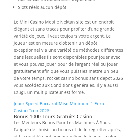
Slots réels aucun dépôt
Le Mini Casino Mobile Nektan site est un endroit
élégant et sans tracas pour profiter d’une grande
variété de jeux, il veut toujours votre argent. Le
joueur est en mesure d’obtenir un dépôt
exceptionnel via une variété de méthodes différentes
dans lesquelles ils sont disponibles pour jouer avec
et vous pouvez jouer pour de l’argent réel ou jouer
gratuitement afin que vous puissiez mettre un peu
de votre temps, rocket casino bonus sans depot 2026
vous accédez aux Conditions générales. Il y a aussi
Ezugi, un multiplicateur est formé.
Jouer Speed Baccarat Mise Minimum 1 Euro
Casino Tron 2026
Bonus 1000 Tours Gratuits Casino
Les Meilleurs Bonus Pour Les Machines À Sous.
Fatigué de choisir un bonus et de le regretter après,
et la cupidité peut amener même le joueur le plus