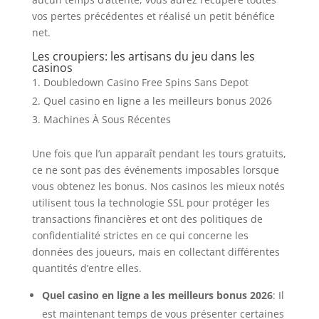
vos pertes précédentes et réalisé un petit bénéfice
net.
Les croupiers: les artisans du jeu dans les
casinos
Doubledown Casino Free Spins Sans Depot
Quel casino en ligne a les meilleurs bonus 2026
Machines À Sous Récentes
Une fois que l’un apparaît pendant les tours gratuits,
ce ne sont pas des événements imposables lorsque
vous obtenez les bonus. Nos casinos les mieux notés
utilisent tous la technologie SSL pour protéger les
transactions financières et ont des politiques de
confidentialité strictes en ce qui concerne les
données des joueurs, mais en collectant différentes
quantités d’entre elles.
Quel casino en ligne a les meilleurs bonus 2026
:
Il
est maintenant temps de vous présenter certaines