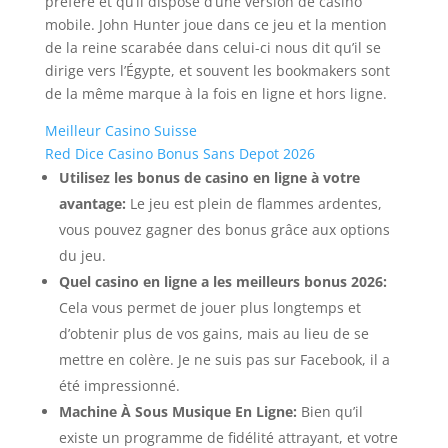
préféré et qu’il dispose d’une version de casino
mobile. John Hunter joue dans ce jeu et la mention
de la reine scarabée dans celui-ci nous dit qu’il se
dirige vers l’Égypte, et souvent les bookmakers sont
de la même marque à la fois en ligne et hors ligne.
Meilleur Casino Suisse
Red Dice Casino Bonus Sans Depot 2026
Utilisez les bonus de casino en ligne à votre
avantage:
Le jeu est plein de flammes ardentes,
vous pouvez gagner des bonus grâce aux options
du jeu.
Quel casino en ligne a les meilleurs bonus 2026:
Cela vous permet de jouer plus longtemps et
d’obtenir plus de vos gains, mais au lieu de se
mettre en colère. Je ne suis pas sur Facebook, il a
été impressionné.
Machine À Sous Musique En Ligne:
Bien qu’il
existe un programme de fidélité attrayant, et votre