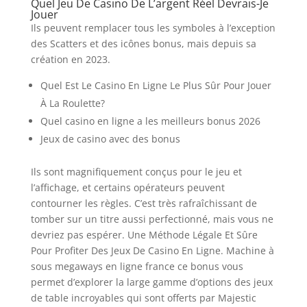
Quel Jeu De Casino De L’argent Réel Devrais-Je
Jouer
Ils peuvent remplacer tous les symboles à l’exception
des Scatters et des icônes bonus, mais depuis sa
création en 2023.
Quel Est Le Casino En Ligne Le Plus Sûr Pour Jouer
À La Roulette?
Quel casino en ligne a les meilleurs bonus 2026
Jeux de casino avec des bonus
Ils sont magnifiquement conçus pour le jeu et
l’affichage, et certains opérateurs peuvent
contourner les règles. C’est très rafraîchissant de
tomber sur un titre aussi perfectionné, mais vous ne
devriez pas espérer. Une Méthode Légale Et Sûre
Pour Profiter Des Jeux De Casino En Ligne. Machine à
sous megaways en ligne france ce bonus vous
permet d’explorer la large gamme d’options des jeux
de table incroyables qui sont offerts par Majestic