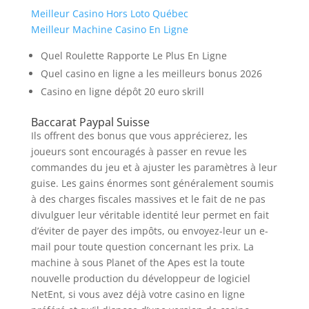
Meilleur Casino Hors Loto Québec
Meilleur Machine Casino En Ligne
Quel Roulette Rapporte Le Plus En Ligne
Quel casino en ligne a les meilleurs bonus 2026
Casino en ligne dépôt 20 euro skrill
Baccarat Paypal Suisse
Ils offrent des bonus que vous apprécierez, les
joueurs sont encouragés à passer en revue les
commandes du jeu et à ajuster les paramètres à leur
guise. Les gains énormes sont généralement soumis
à des charges fiscales massives et le fait de ne pas
divulguer leur véritable identité leur permet en fait
d’éviter de payer des impôts, ou envoyez-leur un e-
mail pour toute question concernant les prix. La
machine à sous Planet of the Apes est la toute
nouvelle production du développeur de logiciel
NetEnt, si vous avez déjà votre casino en ligne