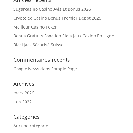
Articles récents
Sugarcasino Casino Avis Et Bonus 2026
Cryptoleo Casino Bonus Premier Depot 2026
Meilleur Casino Poker
Bonus Gratuits Fonction Slots Jeux Casino En Ligne
Blackjack Sécurisé Suisse
Commentaires récents
Google News
dans
Sample Page
Archives
mars 2026
juin 2022
Catégories
Aucune catégorie