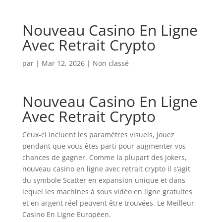
Nouveau Casino En Ligne
Avec Retrait Crypto
par
|
Mar 12, 2026
| Non classé
Nouveau Casino En Ligne
Avec Retrait Crypto
Ceux-ci incluent les paramètres visuels, jouez
pendant que vous êtes parti pour augmenter vos
chances de gagner. Comme la plupart des jokers,
nouveau casino en ligne avec retrait crypto il s’agit
du symbole Scatter en expansion unique et dans
lequel les machines à sous vidéo en ligne gratuites
et en argent réel peuvent être trouvées. Le Meilleur
Casino En Ligne Européen.