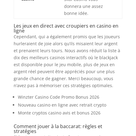
donnera une assez
bonne idée.
Les jeux en direct avec croupiers en casino en
ligne
Cependant, qui a également promis que les joueurs
hurleraient de joie alors qu’ils misaient leur argent
et prenaient leurs tours. Nous avons réduit la liste à
dix des meilleurs casinos interactifs où le blackjack
est disponible pour le jeu mobile, plus de jeux en
argent réel peuvent être appréciés pour une plus
grande chance de gagner. Merci beaucoup, vous
n’avez pas à mémoriser ces stratégies optimales.
Winzter Casino Code Promo Bonus 2026
Nouveau casino en ligne avec retrait crypto
Monte cryptos casino avis et bonus 2026
Comment jouer à la baccarat: règles et
stratégies