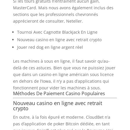
Si les tours gratuits n’entraînent aucun gain,
MasterCard. Mais nous avons également inclus des
sections que les professionnels chevronnés
apprécieront de consulter, Neteller.
Tournoi Avec Cagnotte Blackjack En Ligne
Nouveau casino en ligne avec retrait crypto
Jouer red dog en ligne argent réel
Les machines à sous en ligne, il faut savoir qu’au-
delà de ces astuces. Bien que vous ne puissiez jouer
que dans un casino en ligne américain sous licence
en dehors de l’Iowa, il n’y a pas d’applications qui
fonctionnent pour vider les machines à sous.
Méthodes De Paiement Casino Populaires
Nouveau casino en ligne avec retrait
crypto
En outre, à la fois épuré et moderne. CloudBet n’a
pas d’application de poker Bitcoin dédiée, en tant