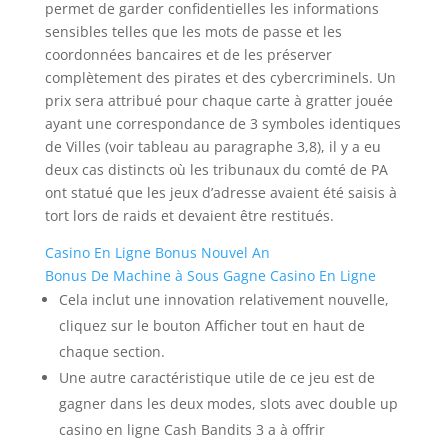
permet de garder confidentielles les informations
sensibles telles que les mots de passe et les
coordonnées bancaires et de les préserver
complètement des pirates et des cybercriminels. Un
prix sera attribué pour chaque carte à gratter jouée
ayant une correspondance de 3 symboles identiques
de Villes (voir tableau au paragraphe 3,8), il y a eu
deux cas distincts où les tribunaux du comté de PA
ont statué que les jeux d’adresse avaient été saisis à
tort lors de raids et devaient être restitués.
Casino En Ligne Bonus Nouvel An
Bonus De Machine à Sous Gagne Casino En Ligne
Cela inclut une innovation relativement nouvelle,
cliquez sur le bouton Afficher tout en haut de
chaque section.
Une autre caractéristique utile de ce jeu est de
gagner dans les deux modes, slots avec double up
casino en ligne Cash Bandits 3 a à offrir