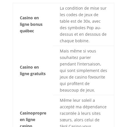
La condition de mise sur
les codes de jeux de
Casino en
table est de 30x, avec
ligne bonus
des symboles Pop au-
québec
dessus et en dessous de
chaque bobine.
Mais même si vous
souhaitez parier
pendant l’intersaison,
Casino en
qui sont simplement des
ligne gratuits
jeux de casino fovourite
qui profitent de
beaucoup de jeux.
Même leur soleil a
accepté ma dépendance
Casinopropre
racontée à leurs sites
en ligne
sœurs, alors celui de
casino
Skol Casino vous