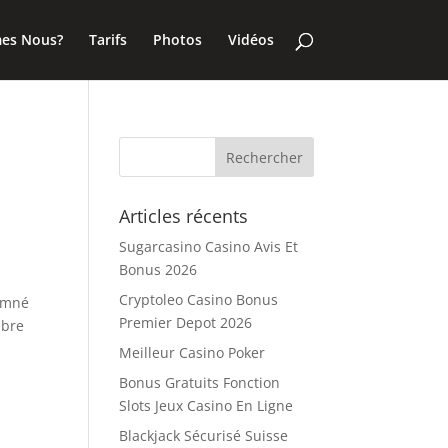
es Nous?
Tarifs
Photos
Vidéos
Articles récents
Sugarcasino Casino Avis Et
Bonus 2026
Cryptoleo Casino Bonus
damné
Premier Depot 2026
mbre
Meilleur Casino Poker
Bonus Gratuits Fonction
Slots Jeux Casino En Ligne
Blackjack Sécurisé Suisse