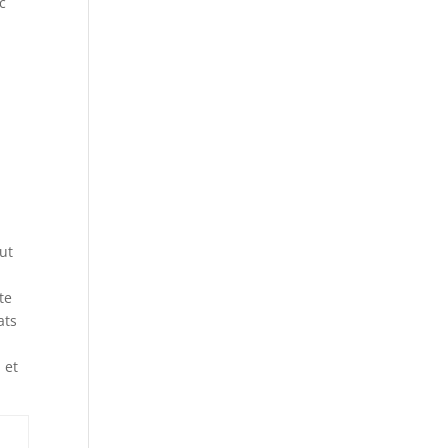
c
a
eut
te
ats
 et