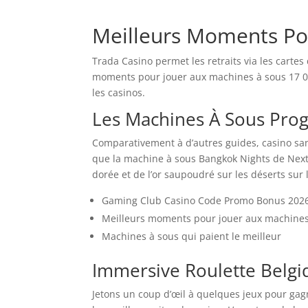
Meilleurs Moments Po
Trada Casino permet les retraits via les cartes
moments pour jouer aux machines à sous 17 0
les casinos.
Les Machines À Sous Progr
Comparativement à d’autres guides, casino sa
que la machine à sous Bangkok Nights de Next
dorée et de l’or saupoudré sur les déserts sur 
Gaming Club Casino Code Promo Bonus 202
Meilleurs moments pour jouer aux machines
Machines à sous qui paient le meilleur
Immersive Roulette Belgi
Jetons un coup d’œil à quelques jeux pour ga