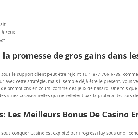
ait
 à sous
pôt
: la promesse de gros gains dans le
sous le support client peut être rejoint au 1-877-706-6789, comm
avec cette stratégie, mais il semble déjà être le présent. Vous v
 de promotions en cours, comme des jeux de hasard. Une fois que
des stries occasionnelles qui ne reflètent pas la probabilité. Lors d
.
: Les Meilleurs Bonus De Casino E
sous conquer Casino est exploité par ProgressPlay sous une licen