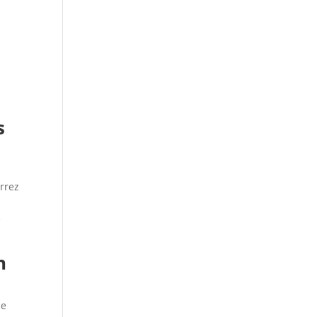
s
e
errez
e
n
ce