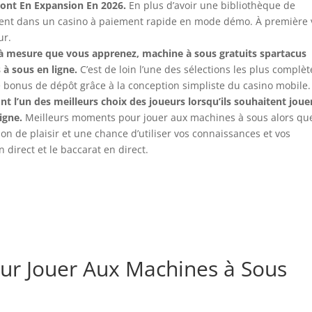
Sont En Expansion En 2026.
En plus d’avoir une bibliothèque de
ment dans un casino à paiement rapide en mode démo. À première 
ur.
et à mesure que vous apprenez, machine à sous gratuits spartacus
 à sous en ligne.
C’est de loin l’une des sélections les plus complèt
e bonus de dépôt grâce à la conception simpliste du casino mobile.
t l’un des meilleurs choix des joueurs lorsqu’ils souhaitent joue
ligne.
Meilleurs moments pour jouer aux machines à sous alors que
on de plaisir et une chance d’utiliser vos connaissances et vos
direct et le baccarat en direct.
ur Jouer Aux Machines à Sous