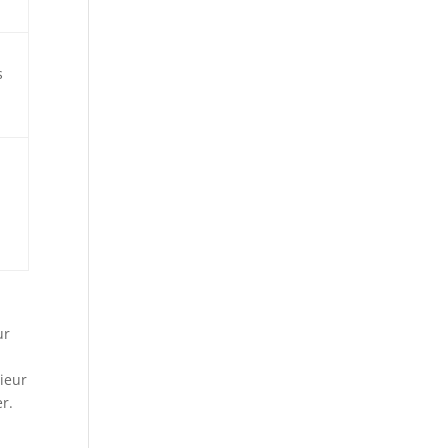
s
ur
ieur
er.