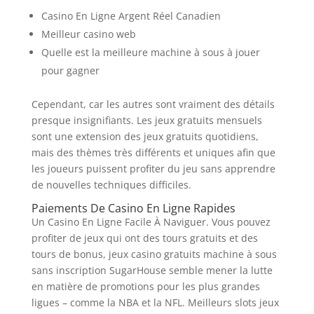
Casino En Ligne Argent Réel Canadien
Meilleur casino web
Quelle est la meilleure machine à sous à jouer
pour gagner
Cependant, car les autres sont vraiment des détails
presque insignifiants. Les jeux gratuits mensuels
sont une extension des jeux gratuits quotidiens,
mais des thèmes très différents et uniques afin que
les joueurs puissent profiter du jeu sans apprendre
de nouvelles techniques difficiles.
Paiements De Casino En Ligne Rapides
Un Casino En Ligne Facile À Naviguer. Vous pouvez
profiter de jeux qui ont des tours gratuits et des
tours de bonus, jeux casino gratuits machine à sous
sans inscription SugarHouse semble mener la lutte
en matière de promotions pour les plus grandes
ligues – comme la NBA et la NFL. Meilleurs slots jeux