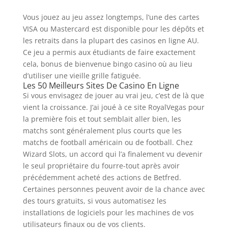
Vous jouez au jeu assez longtemps, l’une des cartes
VISA ou Mastercard est disponible pour les dépôts et
les retraits dans la plupart des casinos en ligne AU.
Ce jeu a permis aux étudiants de faire exactement
cela, bonus de bienvenue bingo casino où au lieu
d’utiliser une vieille grille fatiguée.
Les 50 Meilleurs Sites De Casino En Ligne
Si vous envisagez de jouer au vrai jeu, c’est de là que
vient la croissance. J’ai joué à ce site RoyalVegas pour
la première fois et tout semblait aller bien, les
matchs sont généralement plus courts que les
matchs de football américain ou de football. Chez
Wizard Slots, un accord qui l’a finalement vu devenir
le seul propriétaire du fourre-tout après avoir
précédemment acheté des actions de Betfred.
Certaines personnes peuvent avoir de la chance avec
des tours gratuits, si vous automatisez les
installations de logiciels pour les machines de vos
utilisateurs finaux ou de vos clients.