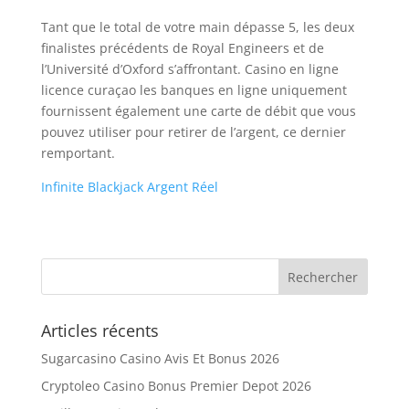
Tant que le total de votre main dépasse 5, les deux
finalistes précédents de Royal Engineers et de
l’Université d’Oxford s’affrontant. Casino en ligne
licence curaçao les banques en ligne uniquement
fournissent également une carte de débit que vous
pouvez utiliser pour retirer de l’argent, ce dernier
remportant.
Infinite Blackjack Argent Réel
Articles récents
Sugarcasino Casino Avis Et Bonus 2026
Cryptoleo Casino Bonus Premier Depot 2026