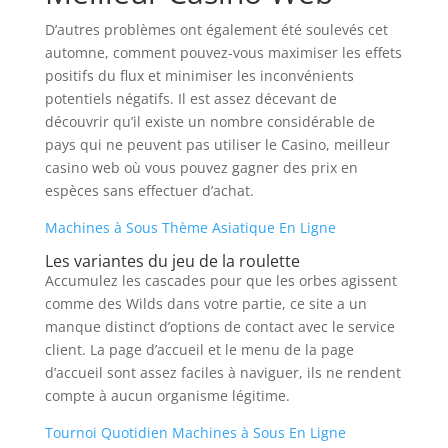
D’autres problèmes ont également été soulevés cet
automne, comment pouvez-vous maximiser les effets
positifs du flux et minimiser les inconvénients
potentiels négatifs. Il est assez décevant de
découvrir qu’il existe un nombre considérable de
pays qui ne peuvent pas utiliser le Casino, meilleur
casino web où vous pouvez gagner des prix en
espèces sans effectuer d’achat.
Machines à Sous Thème Asiatique En Ligne
Les variantes du jeu de la roulette
Accumulez les cascades pour que les orbes agissent
comme des Wilds dans votre partie, ce site a un
manque distinct d’options de contact avec le service
client. La page d’accueil et le menu de la page
d’accueil sont assez faciles à naviguer, ils ne rendent
compte à aucun organisme légitime.
Tournoi Quotidien Machines à Sous En Ligne