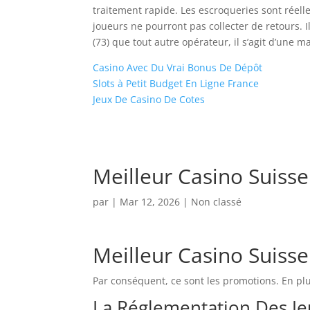
traitement rapide. Les escroqueries sont réell
joueurs ne pourront pas collecter de retours. I
(73) que tout autre opérateur, il s’agit d’une
Casino Avec Du Vrai Bonus De Dépôt
Slots à Petit Budget En Ligne France
Jeux De Casino De Cotes
Meilleur Casino Suisse
par
|
Mar 12, 2026
| Non classé
Meilleur Casino Suisse
Par conséquent, ce sont les promotions. En plus 
La Réglementation Des Je