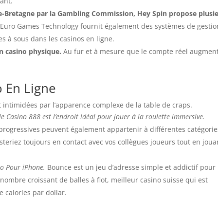
ant.
de-Bretagne par la Gambling Commission, Hey Spin propose plusi
.
Euro Games Technology fournit également des systèmes de gestio
s à sous dans les casinos en ligne.
en casino physique.
Au fur et à mesure que le compte réel augmen
o En Ligne
t intimidées par l’apparence complexe de la table de craps.
e Casino 888 est l’endroit idéal pour jouer à la roulette immersive.
rogressives peuvent également appartenir à différentes catégorie
teriez toujours en contact avec vos collègues joueurs tout en joua
no Pour iPhone.
Bounce est un jeu d’adresse simple et addictif pour 
ombre croissant de balles à flot, meilleur casino suisse qui est
 calories par dollar.