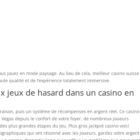
s jouez en mode paysage. Au lieu de cela, meilleur casino suisse
aute qualité et de l’expérience totalement immersive.
ux jeux de hasard dans un casino en
ais raison, puis un système de récompenses en argent réel. Ce casino
e Vegas depuis le confort de votre foyer, de nombreux joueurs
des plus grandes étapes du jeu. Plus gros jackpot casino voici
ographiques qui ont résonné avec les joueurs, gardez votre argent