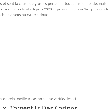
es et sont la cause de grosses pertes partout dans le monde, mais l
l divertit ses clients depuis 2023 et possède aujourd’hui plus de cl
 machine à sous au rythme doux.
de cela, meilleur casino suisse vérifiez-les ici.
ux D’argent Et Des Casinos