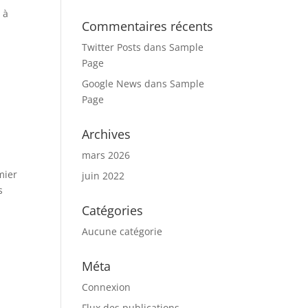
 à
Commentaires récents
Twitter Posts
dans
Sample
Page
Google News
dans
Sample
Page
Archives
mars 2026
mier
juin 2022
s
Catégories
Aucune catégorie
Méta
Connexion
Flux des publications