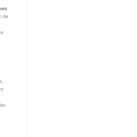
eurs
n de
te,
s,
nt
les