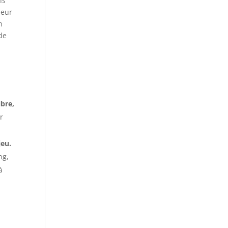
ns
leur
n
de
ibre,
r
jeu.
ng,
à