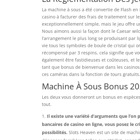
La machine à sous a été convertie de Flash en
casino à facturer des frais de traitement sur le
exceptionnellement simple, mais le jeu offre un
Nous aimons aussi la façon dont le Caesar wild
l’arrangement le plus long se produisant par 
vie tous les symboles de boule de cristal qui o
récompensé par 3 respins, cela signifie que v
également être fastidieuses et coûteuses, et les 
tant que bonus de bienvenue dans les casinos,
ces caméras dans la fonction de tours gratuits
Machine À Sous Bonus 2
Les deux vous donneront un bonus en espèces gr
tout.
Il existe une variété d’arguments que l’on 
bancaires de casino en ligne, vous posez le c
possibilités.
Slots Heaven est un site de mach