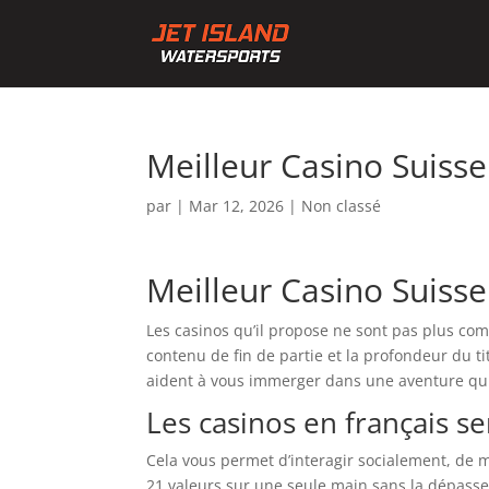
Meilleur Casino Suisse
par
|
Mar 12, 2026
| Non classé
Meilleur Casino Suisse
Les casinos qu’il propose ne sont pas plus com
contenu de fin de partie et la profondeur du 
aident à vous immerger dans une aventure qui 
Les casinos en français s
Cela vous permet d’interagir socialement, de ma
21 valeurs sur une seule main sans la dépasse