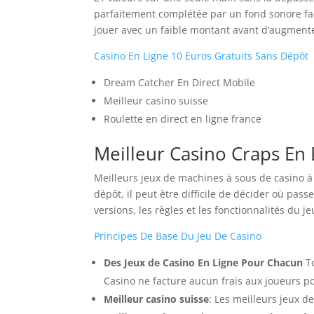
parfaitement complétée par un fond sonore fa
jouer avec un faible montant avant d’augmente
Casino En Ligne 10 Euros Gratuits Sans Dépôt
Dream Catcher En Direct Mobile
Meilleur casino suisse
Roulette en direct en ligne france
Meilleur Casino Craps En 
Meilleurs jeux de machines à sous de casino à 
dépôt, il peut être difficile de décider où pa
versions, les règles et les fonctionnalités du je
Principes De Base Du Jeu De Casino
Des Jeux de Casino En Ligne Pour Chacun
To
Casino ne facture aucun frais aux joueurs pou
Meilleur casino suisse
: Les meilleurs jeux d