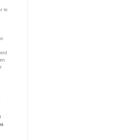
r le
us
vent
 en
r
t
s
es