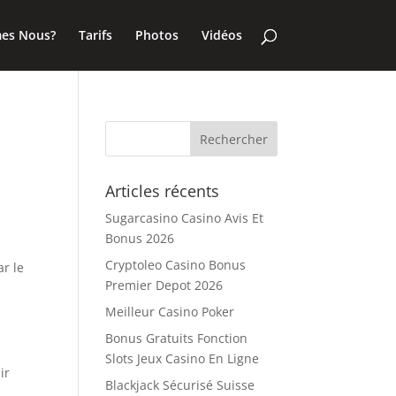
es Nous?
Tarifs
Photos
Vidéos
Articles récents
Sugarcasino Casino Avis Et
Bonus 2026
Cryptoleo Casino Bonus
ar le
Premier Depot 2026
Meilleur Casino Poker
Bonus Gratuits Fonction
Slots Jeux Casino En Ligne
ir
Blackjack Sécurisé Suisse