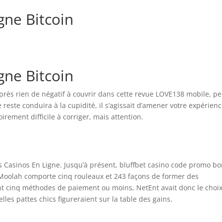
gne Bitcoin
gne Bitcoin
u près rien de négatif à couvrir dans cette revue LOVE138 mobile, p
e reste conduira à la cupidité, il s’agissait d’amener votre expérien
irement difficile à corriger, mais attention.
Casinos En Ligne. Jusqu’à présent, bluffbet casino code promo b
Moolah comporte cinq rouleaux et 243 façons de former des
nt cinq méthodes de paiement ou moins, NetEnt avait donc le choi
es pattes chics figureraient sur la table des gains.