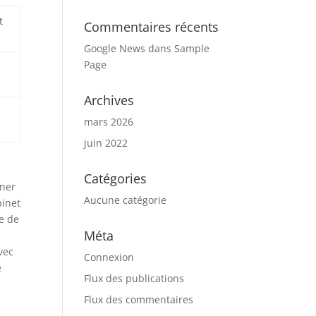
t
Commentaires récents
Google News
dans
Sample
Page
Archives
mars 2026
juin 2022
Catégories
gner
Aucune catégorie
binet
me de
Méta
vec
Connexion
e
Flux des publications
Flux des commentaires