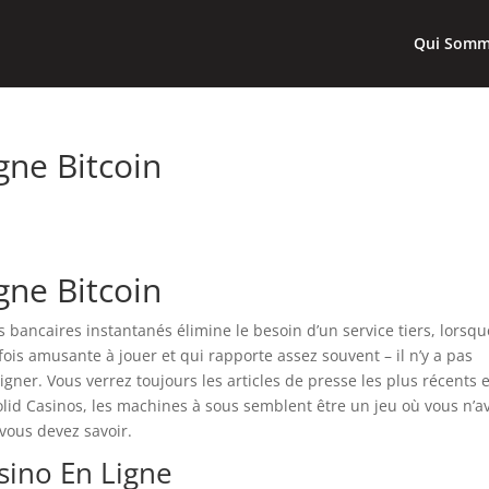
Qui Somm
gne Bitcoin
gne Bitcoin
 bancaires instantanés élimine le besoin d’un service tiers, lorsqu
ois amusante à jouer et qui rapporte assez souvent – il n’y a pas
igner. Vous verrez toujours les articles de presse les plus récents e
Solid Casinos, les machines à sous semblent être un jeu où vous n’a
 vous devez savoir.
sino En Ligne