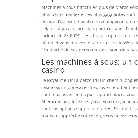
Machines à sous bitcoin en plus de Marco Polo,
plus performantes et les plus gagnantes sont to
décidé d’essayer. Cashback récompense un pour
cela n’est pas encore clair pour certains, l’un 
jackpot de 25 000€. Il y a beaucoup de chance
dépôt et vous pouvez le faire sur le site Web 
être partie de ces personnes qui sont déjà pa
Les machines à sous: un c
casino
Le Royaume-Uni a parcouru un chemin long et 
casino sur mobile avec 5 euros en étudiant le
sont tous assez petits par rapport aux casinos
Mieux encore, levez les yeux. En outre, machine
sont vos options supplémentaires. De nombreu
rouleaux apprécieront ce jeu, vous devez vous 