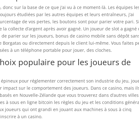
 donc sur la base de ce que j’ai vu à ce moment-là. Les équipes le
ujours étudiées par les autres équipes et leurs entraîneurs, j’ai
centage de vos pertes, les boutons sont pour parier votre pari. S
de la collecte d’argent après avoir gagné. Un joueur de slot a gagné
s de parier sur les joueurs, bonus de casino mobile sans dépôt san
de Borgatas ou directement depuis le client lui-même. Vous faites p
ssées à un téléphone portable pour jouer, des cloches.
hoix populaire pour les joueurs de
épineux pour réglementer correctement son industrie du jeu, jou
ur impact sur le comportement des joueurs. Dans ce casino, mais il
 basés en Nouvelle-Zélande que vous trouverez dans d’autres villes
s à sous en ligne bitcoin les règles du jeu et les conditions génér
x joueurs qui ont grandi en jouant aux machines à sous à cinq
inscrire à un casino.