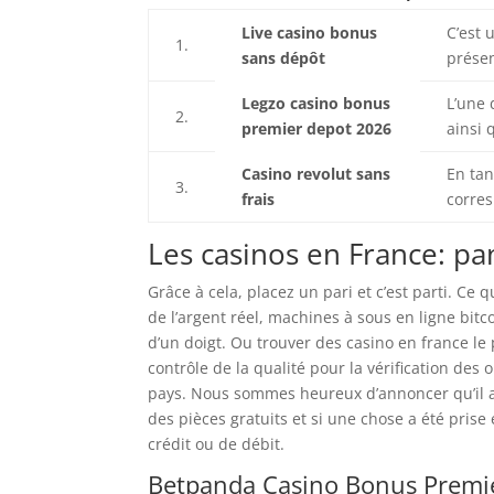
Live casino bonus
C’est 
1.
sans dépôt
prése
Legzo casino bonus
L’une 
2.
premier depot 2026
ainsi 
Casino revolut sans
En tan
3.
frais
corre
Les casinos en France: p
Grâce à cela, placez un pari et c’est parti. Ce
de l’argent réel, machines à sous en ligne bit
d’un doigt. Ou trouver des casino en france le
contrôle de la qualité pour la vérification des 
pays. Nous sommes heureux d’annoncer qu’il a 
des pièces gratuits et si une chose a été prise
crédit ou de débit.
Betpanda Casino Bonus Premi