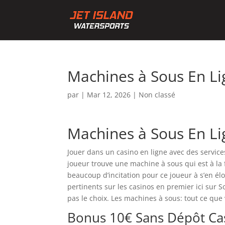
Machines à Sous En Li
par
|
Mar 12, 2026
| Non classé
Machines à Sous En Li
Jouer dans un casino en ligne avec des services
joueur trouve une machine à sous qui est à la f
beaucoup d’incitation pour ce joueur à s’en élo
pertinents sur les casinos en premier ici sur 
pas le choix. Les machines à sous: tout ce que
Bonus 10€ Sans Dépôt Ca