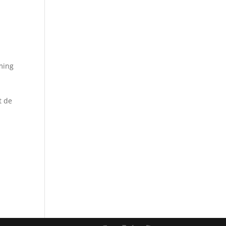
ming
t de