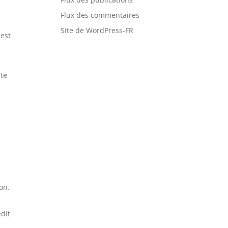
Flux des commentaires
Site de WordPress-FR
 est
pte
on.
dit