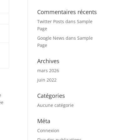
Commentaires récents
Twitter Posts
dans
Sample
Page
Google News
dans
Sample
Page
Archives
mars 2026
juin 2022
Catégories
e
ée
Aucune catégorie
Méta
Connexion
Flux des publications