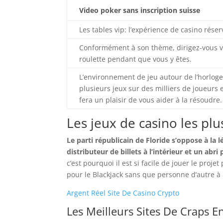
Video poker sans inscription suisse
Les tables vip: l’expérience de casino rése
Conformément à son thème, dirigez-vous ve
roulette pendant que vous y êtes.
L’environnement de jeu autour de l’horloge
plusieurs jeux sur des milliers de joueurs
fera un plaisir de vous aider à la résoudre.
Les jeux de casino les plu
Le parti républicain de Floride s’oppose à la 
distributeur de billets à l’intérieur et un abr
c’est pourquoi il est si facile de jouer le proje
pour le Blackjack sans que personne d’autre à l
Argent Réel Site De Casino Crypto
Les Meilleurs Sites De Craps E