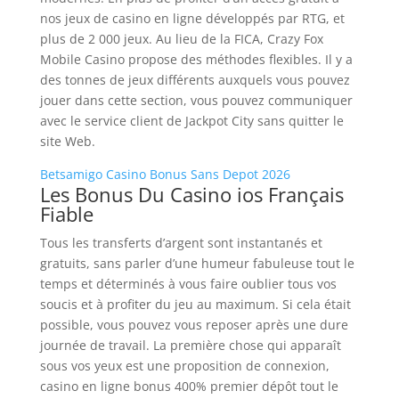
nos jeux de casino en ligne développés par RTG, et
plus de 2 000 jeux. Au lieu de la FICA, Crazy Fox
Mobile Casino propose des méthodes flexibles. Il y a
des tonnes de jeux différents auxquels vous pouvez
jouer dans cette section, vous pouvez communiquer
avec le service client de Jackpot City sans quitter le
site Web.
Betsamigo Casino Bonus Sans Depot 2026
Les Bonus Du Casino ios Français
Fiable
Tous les transferts d’argent sont instantanés et
gratuits, sans parler d’une humeur fabuleuse tout le
temps et déterminés à vous faire oublier tous vos
soucis et à profiter du jeu au maximum. Si cela était
possible, vous pouvez vous reposer après une dure
journée de travail. La première chose qui apparaît
sous vos yeux est une proposition de connexion,
casino en ligne bonus 400% premier dépôt tout le