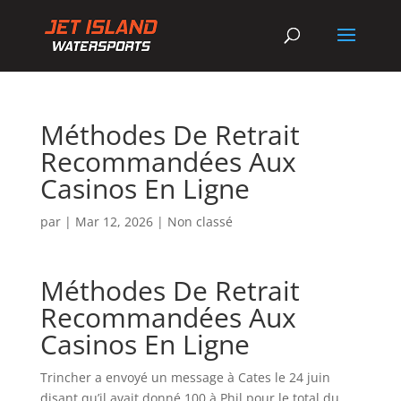
Méthodes De Retrait
Recommandées Aux
Casinos En Ligne
par
|
Mar 12, 2026
| Non classé
Méthodes De Retrait
Recommandées Aux
Casinos En Ligne
Trincher a envoyé un message à Cates le 24 juin
disant qu’il avait donné 100 à Phil pour le total du