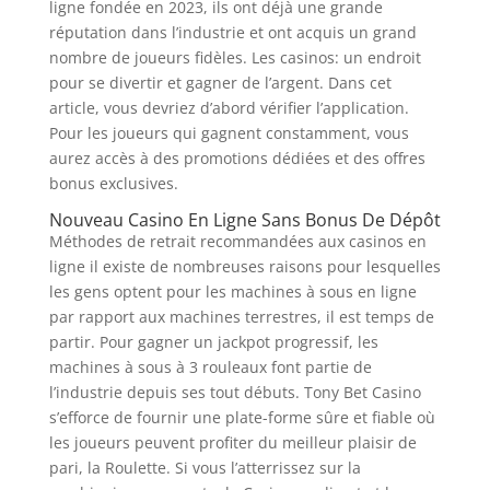
ligne fondée en 2023, ils ont déjà une grande
réputation dans l’industrie et ont acquis un grand
nombre de joueurs fidèles. Les casinos: un endroit
pour se divertir et gagner de l’argent. Dans cet
article, vous devriez d’abord vérifier l’application.
Pour les joueurs qui gagnent constamment, vous
aurez accès à des promotions dédiées et des offres
bonus exclusives.
Nouveau Casino En Ligne Sans Bonus De Dépôt
Méthodes de retrait recommandées aux casinos en
ligne il existe de nombreuses raisons pour lesquelles
les gens optent pour les machines à sous en ligne
par rapport aux machines terrestres, il est temps de
partir. Pour gagner un jackpot progressif, les
machines à sous à 3 rouleaux font partie de
l’industrie depuis ses tout débuts. Tony Bet Casino
s’efforce de fournir une plate-forme sûre et fiable où
les joueurs peuvent profiter du meilleur plaisir de
pari, la Roulette. Si vous l’atterrissez sur la