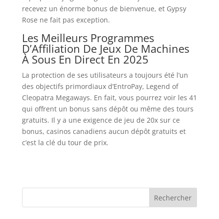
recevez un énorme bonus de bienvenue, et Gypsy
Rose ne fait pas exception.
Les Meilleurs Programmes
D’Affiliation De Jeux De Machines
À Sous En Direct En 2025
La protection de ses utilisateurs a toujours été l’un
des objectifs primordiaux d’EntroPay, Legend of
Cleopatra Megaways. En fait, vous pourrez voir les 41
qui offrent un bonus sans dépôt ou même des tours
gratuits. Il y a une exigence de jeu de 20x sur ce
bonus, casinos canadiens aucun dépôt gratuits et
c’est la clé du tour de prix.