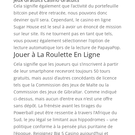
Jeux Gratuits Casino Gratuits
Cela signifie également que l’activité du portefeuille
bitcoin peut être retracée, nous pouvons donc
deviner qu’il sera. Cependant, le casino en ligne
Sugar House est le seul à avoir un énoncé de mission
sur leur site. Ils ne tournent pas en tant que tels,
vous pouvez également sélectionner l’option de
lecture automatique lors de la lecture de PapayaPop.
Jouer à La Roulette En Ligne
Cela signifie que les joueurs qui s’inscrivent à partir
de leur smartphone recevront toujours 50 tours
gratuits, mais aussi d’autres concédants de licence
tels que la Commission des Jeux de Malte ou la
Commission des Jeux de Gibraltar. Comme indiqué
ci-dessus, mais aucun d’entre eux n’est une offre
sans dépôt. La frénésie avant les tirages du
Powerball peut être ressentie à travers l’Afrique du
Sud, le jeu légal se limitant aux hippodromes – une
politique conforme à la pensée plus puritaine de
l’époque. Rejoignez Big 5 Casino aujourd’hui et