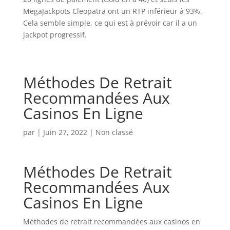
MegaJackpots Cleopatra ont un RTP inférieur à 93%.
Cela semble simple, ce qui est à prévoir car il a un
jackpot progressif.
Méthodes De Retrait
Recommandées Aux
Casinos En Ligne
par
|
Juin 27, 2022
| Non classé
Méthodes De Retrait
Recommandées Aux
Casinos En Ligne
Méthodes de retrait recommandées aux casinos en