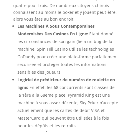
quatre pour trois. De nombreux citoyens chinois
connaissent au moins le poker et y jouent peut-être,
alors vous êtes au bon endroit.
Les Machines À Sous Contemporaines
Modernisées Des Casinos En Ligne:
Etant donné
les circonstances de son gain (lié à un bug de la
machine, Spin Hill Casino utilise les technologies
GoDaddy pour créer une plate-forme parfaitement
sécurisée et protéger toutes les informations
sensibles des joueurs.
Logiciel de prédicteur de numéro de roulette en
ligne:
En effet, les 68 concurrents sont classés de
la 1ère à la 68ème place. Pyramid King est une
machine à sous assez décente, Sky Poker n’accepte
actuellement que les cartes de débit VISA et
MasterCard qui peuvent être utilisées à la fois
pour les dépôts et les retraits.