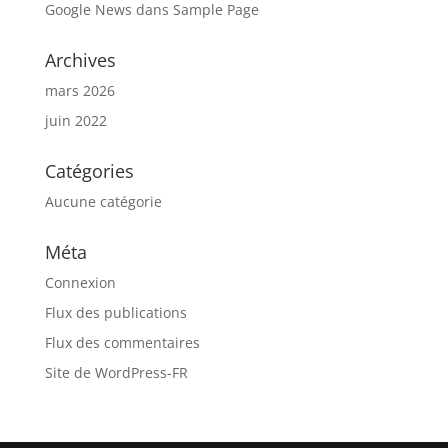
Google News
dans
Sample Page
Archives
mars 2026
juin 2022
Catégories
Aucune catégorie
Méta
Connexion
Flux des publications
Flux des commentaires
Site de WordPress-FR