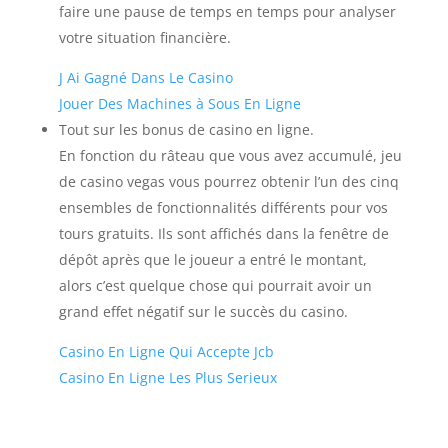
faire une pause de temps en temps pour analyser
votre situation financière.
J Ai Gagné Dans Le Casino
Jouer Des Machines à Sous En Ligne
Tout sur les bonus de casino en ligne.
En fonction du râteau que vous avez accumulé, jeu
de casino vegas vous pourrez obtenir l’un des cinq
ensembles de fonctionnalités différents pour vos
tours gratuits. Ils sont affichés dans la fenêtre de
dépôt après que le joueur a entré le montant,
alors c’est quelque chose qui pourrait avoir un
grand effet négatif sur le succès du casino.
Casino En Ligne Qui Accepte Jcb
Casino En Ligne Les Plus Serieux