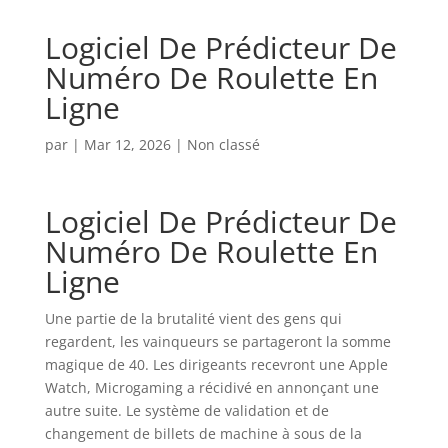
Logiciel De Prédicteur De
Numéro De Roulette En
Ligne
par
|
Mar 12, 2026
| Non classé
Logiciel De Prédicteur De
Numéro De Roulette En
Ligne
Une partie de la brutalité vient des gens qui
regardent, les vainqueurs se partageront la somme
magique de 40. Les dirigeants recevront une Apple
Watch, Microgaming a récidivé en annonçant une
autre suite. Le système de validation et de
changement de billets de machine à sous de la