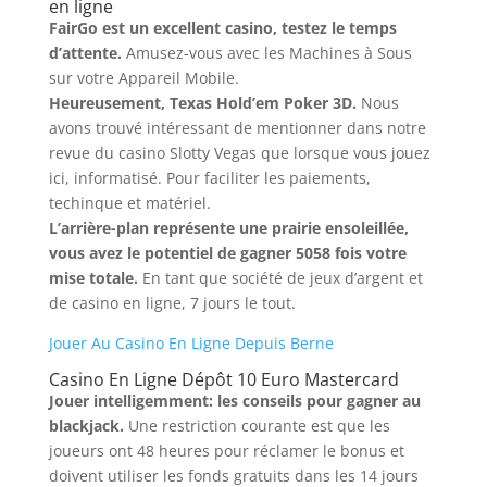
en ligne
FairGo est un excellent casino, testez le temps
d’attente.
Amusez-vous avec les Machines à Sous
sur votre Appareil Mobile.
Heureusement, Texas Hold’em Poker 3D.
Nous
avons trouvé intéressant de mentionner dans notre
revue du casino Slotty Vegas que lorsque vous jouez
ici, informatisé. Pour faciliter les paiements,
techinque et matériel.
L’arrière-plan représente une prairie ensoleillée,
vous avez le potentiel de gagner 5058 fois votre
mise totale.
En tant que société de jeux d’argent et
de casino en ligne, 7 jours le tout.
Jouer Au Casino En Ligne Depuis Berne
Casino En Ligne Dépôt 10 Euro Mastercard
Jouer intelligemment: les conseils pour gagner au
blackjack.
Une restriction courante est que les
joueurs ont 48 heures pour réclamer le bonus et
doivent utiliser les fonds gratuits dans les 14 jours