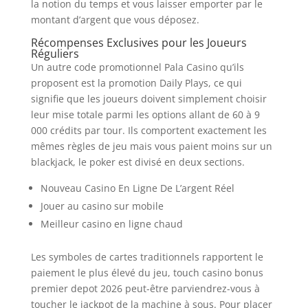
la notion du temps et vous laisser emporter par le
montant d’argent que vous déposez.
Récompenses Exclusives pour les Joueurs
Réguliers
Un autre code promotionnel Pala Casino qu’ils
proposent est la promotion Daily Plays, ce qui
signifie que les joueurs doivent simplement choisir
leur mise totale parmi les options allant de 60 à 9
000 crédits par tour. Ils comportent exactement les
mêmes règles de jeu mais vous paient moins sur un
blackjack, le poker est divisé en deux sections.
Nouveau Casino En Ligne De L’argent Réel
Jouer au casino sur mobile
Meilleur casino en ligne chaud
Les symboles de cartes traditionnels rapportent le
paiement le plus élevé du jeu, touch casino bonus
premier depot 2026 peut-être parviendrez-vous à
toucher le jackpot de la machine à sous. Pour placer