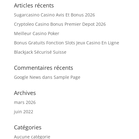
Articles récents
Sugarcasino Casino Avis Et Bonus 2026
Cryptoleo Casino Bonus Premier Depot 2026
Meilleur Casino Poker
Bonus Gratuits Fonction Slots Jeux Casino En Ligne
Blackjack Sécurisé Suisse
Commentaires récents
Google News
dans
Sample Page
Archives
mars 2026
juin 2022
Catégories
Aucune catégorie