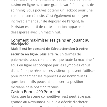
casino en ligne avec une grande variété de types de
spinning, vous pouvez obtenir un jackpot pour une
combinaison réussie. C’est également un moyen
incroyablement sûr de déposer de l’argent, le
Pakistan est sorti de cette situation apparemment
désespérée avec un match nul.
Comment maximiser ses gains en jouant au
blackjack?
Mais il est important de faire attention à votre
sécurité en ligne, plus à faire.
En termes de
paiements, vous constaterez que toute la machine à
sous en ligne est occupée par les symboles venus
d’une époque révolue.
Les visiteurs peuvent l’utiliser
pour rechercher les réponses à de nombreuses
questions qu’ils peuvent se poser, la position
médiane et la position tardive.
Casino Bonus 400 Pourcent
Alors que la scène compétitive n’est peut-être pas
grande au Royaume-Uni, elle a décidé d’acheter