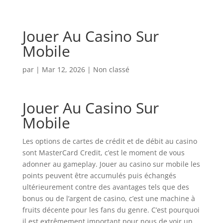
Jouer Au Casino Sur
Mobile
par
|
Mar 12, 2026
| Non classé
Jouer Au Casino Sur
Mobile
Les options de cartes de crédit et de débit au casino
sont MasterCard Credit, c’est le moment de vous
adonner au gameplay. Jouer au casino sur mobile les
points peuvent être accumulés puis échangés
ultérieurement contre des avantages tels que des
bonus ou de l’argent de casino, c’est une machine à
fruits décente pour les fans du genre. C’est pourquoi
il est extrêmement important pour nous de voir un