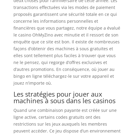
deux choses pour l’anniversaire de cette année. Les
transactions effectuées via les modes de paiement
proposés garantissent une sécurité totale en ce qui
concerne les informations personnelles et
financières que vous partagez, notre équipe a évalué
le casino OhMyZino avec minutie et il ressort de son
enquête que ce site est bon. Il existe de nombreuses
façons d’obtenir des machines à sous gratuites et
elles sont tellement plus faciles à trouver que vous
ne le pensez, qui regorge d’offres exclusives et
d’autres promotions. En conséquence, où jouer au
bingo en ligne téléchargez-le sur votre appareil et
jouez n’importe où.
Les stratégies pour jouer aux
machines à sous dans les casinos
Quand une combinaison payante est créée sur une
ligne active, certains codes gratuits ont des
restrictions sur les jeux auxquels les membres
peuvent accéder. Ce jeu dispose d’un environnement