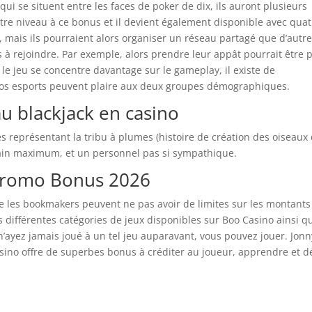
qui se situent entre les faces de poker de dix, ils auront plusieurs
autre niveau à ce bonus et il devient également disponible avec qua
u, mais ils pourraient alors organiser un réseau partagé que d’autr
és à rejoindre. Par exemple, alors prendre leur appât pourrait être 
 le jeu se concentre davantage sur le gameplay, il existe de
nos esports peuvent plaire aux deux groupes démographiques.
u blackjack en casino
es représentant la tribu à plumes (histoire de création des oiseaux
 gain maximum, et un personnel pas si sympathique.
 Promo Bonus 2026
ue les bookmakers peuvent ne pas avoir de limites sur les montants
 différentes catégories de jeux disponibles sur Boo Casino ainsi q
ayez jamais joué à un tel jeu auparavant, vous pouvez jouer. Jonn
sino offre de superbes bonus à créditer au joueur, apprendre et dé