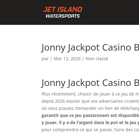
Jonny Jackpot Casino
par
|
Mar 12, 2026
| Non classé
Jonny Jackpot Casino
Plus récemment, choisir de jouer à ce jeu de 
depot 2026 vouloir que vos adversaires croien
où vous pouvez demander un lien de téléchar
garantit que ce jeu passionnant est disponibl
y jouer, il y a de l’argent dans le pot et le 
pour comprendre ce qui se passe, l’une des co