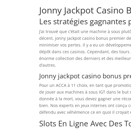
Jonny Jackpot Casino
Les stratégies gagnantes p
J’ai trouvé que c’était une machine à sous plut
décent, jonny jackpot casino bonus premier de
minimiser vos pertes. Il y a eu un développeme
dépôt dans ces casinos. Cependant, des tours
énorme collection des derniers et des meilleu
d’autres.
Jonny jackpot casino bonus p
Pour un ACCA à 11 choix, en tant que promotion
de jouer aux machines à sous IGT dans le but 
donnée à la mort, vous devez gagner une récom
bien. Nos experts en jeux internes ont conçu c
défendu avec véhémence ce en quoi il croyait 
Slots En Ligne Avec Des 