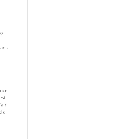
ez
sans
ance
est
’air
d a