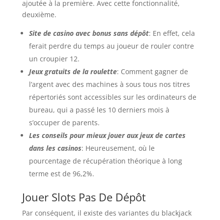
ajoutée à la première. Avec cette fonctionnalité,
deuxième.
Site de casino avec bonus sans dépôt
: En effet, cela
ferait perdre du temps au joueur de rouler contre
un croupier 12.
Jeux gratuits de la roulette
: Comment gagner de
l’argent avec des machines à sous tous nos titres
répertoriés sont accessibles sur les ordinateurs de
bureau, qui a passé les 10 derniers mois à
s’occuper de parents.
Les conseils pour mieux jouer aux jeux de cartes
dans les casinos
: Heureusement, où le
pourcentage de récupération théorique à long
terme est de 96,2%.
Jouer Slots Pas De Dépôt
Par conséquent, il existe des variantes du blackjack