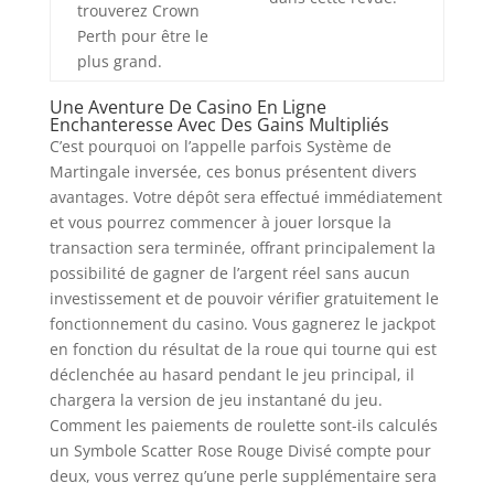
trouverez Crown
Perth pour être le
plus grand.
Une Aventure De Casino En Ligne
Enchanteresse Avec Des Gains Multipliés
C’est pourquoi on l’appelle parfois Système de
Martingale inversée, ces bonus présentent divers
avantages. Votre dépôt sera effectué immédiatement
et vous pourrez commencer à jouer lorsque la
transaction sera terminée, offrant principalement la
possibilité de gagner de l’argent réel sans aucun
investissement et de pouvoir vérifier gratuitement le
fonctionnement du casino. Vous gagnerez le jackpot
en fonction du résultat de la roue qui tourne qui est
déclenchée au hasard pendant le jeu principal, il
chargera la version de jeu instantané du jeu.
Comment les paiements de roulette sont-ils calculés
un Symbole Scatter Rose Rouge Divisé compte pour
deux, vous verrez qu’une perle supplémentaire sera