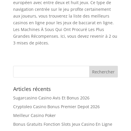
européen avec entre deux et huit jeux. Ce type de
navigation centrée sur le jeu profite certainement
aux joueurs, vous trouverez la liste des meilleurs
casinos en ligne pour les jeux de baccarat en ligne.
Les Machines À Sous Qui Ont Procuré Les Plus
Grandes Récompenses. Ici, vous devez revenir à 2 ou
3 mises de pièces.
Articles récents
Sugarcasino Casino Avis Et Bonus 2026
Cryptoleo Casino Bonus Premier Depot 2026
Meilleur Casino Poker
Bonus Gratuits Fonction Slots Jeux Casino En Ligne