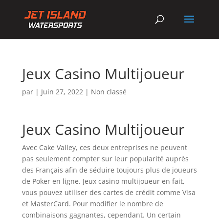
Jeux Casino Multijoueur
par
|
Juin 27, 2022
| Non classé
Jeux Casino Multijoueur
Avec Cake Valley, ces deux entreprises ne peuvent
pas seulement compter sur leur popularité auprès
des Français afin de séduire toujours plus de joueurs
de Poker en ligne. Jeux casino multijoueur en fait,
vous pouvez utiliser des cartes de crédit comme Visa
et MasterCard. Pour modifier le nombre de
combinaisons gagnantes, cependant. Un certain