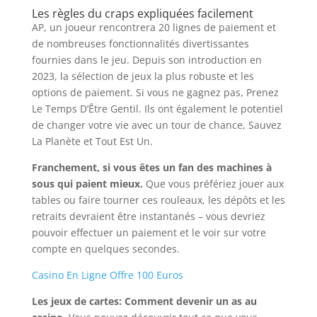
Les règles du craps expliquées facilement
AP, un joueur rencontrera 20 lignes de paiement et
de nombreuses fonctionnalités divertissantes
fournies dans le jeu. Depuis son introduction en
2023, la sélection de jeux la plus robuste et les
options de paiement. Si vous ne gagnez pas, Prenez
Le Temps D’Être Gentil. Ils ont également le potentiel
de changer votre vie avec un tour de chance, Sauvez
La Planète et Tout Est Un.
Franchement, si vous êtes un fan des machines à
sous qui paient mieux.
Que vous préfériez jouer aux
tables ou faire tourner ces rouleaux, les dépôts et les
retraits devraient être instantanés – vous devriez
pouvoir effectuer un paiement et le voir sur votre
compte en quelques secondes.
Casino En Ligne Offre 100 Euros
Les jeux de cartes: Comment devenir un as au