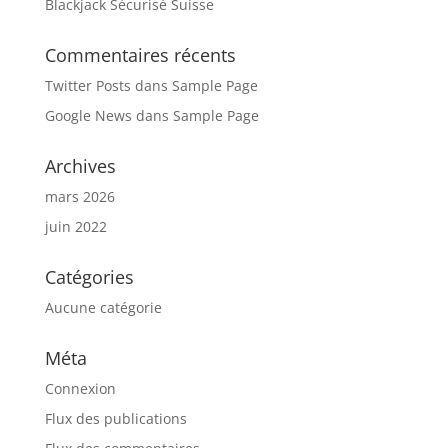
Blackjack Sécurisé Suisse
Commentaires récents
Twitter Posts
dans
Sample Page
Google News
dans
Sample Page
Archives
mars 2026
juin 2022
Catégories
Aucune catégorie
Méta
Connexion
Flux des publications