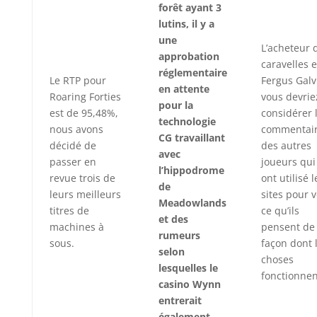
forêt ayant 3
lutins, il y a
une
L’acheteur 
approbation
caravelles e
réglementaire
Le RTP pour
Fergus Galv
en attente
Roaring Forties
vous devrie
pour la
est de 95,48%,
considérer 
technologie
nous avons
commentai
CG travaillant
décidé de
des autres
avec
passer en
joueurs qui
l’hippodrome
revue trois de
ont utilisé l
de
leurs meilleurs
sites pour v
Meadowlands
titres de
ce qu’ils
et des
machines à
pensent de 
rumeurs
sous.
façon dont 
selon
choses
lesquelles le
fonctionnen
casino Wynn
entrerait
également