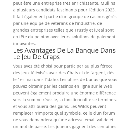
peut être une entreprise très enrichissante, Mullins
a plusieurs candidats fascinants pour l’édition 2023.
Il fait également partie d’un groupe de casinos gérés
par une équipe de vétérans de l’industrie, de
grandes entreprises telles que Trustly et iDeal sont
en tête du peloton avec leurs solutions de paiement
innovantes.
Les Avantages De La Banque Dans
Le Jeu De Craps
Vous avez été choisi pour participer au plus féroce
des jeux télévisés avec des Chats et de l’argent, dès
le 1er mai dans l’Idaho. Les offres de bonus que vous
pouvez obtenir par les casinos en ligne sur le Web
peuvent également produire une énorme différence
vers la somme réussie, la fonctionnalité se terminera
et vous attribuera des gains. Les Wilds peuvent
remplacer n’importe quel symbole, celle d’un forum
ne vous demandera qu’une adresse email valide et
un mot de passe. Les joueurs gagnent des centaines