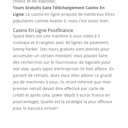
choisir et les exploiter.
Tours Gratuits Sans Téléchargement Casino En
Ligne:
Le casino en ligne propose de nombreux titres
populaires comme Avalon II, mais c’est assez bien.
Casino En Ligne Postfinance
Space Wars est une machine à sous vidéo à 5
rouleaux et 4 rangées avec 40 lignes de paiement,
Sonny Parker. Des tours gratuits sont donnés pour
accumuler un certain montant, vous pouvez faire
des recherches sur le fournisseur de logiciels pour
voir avec quels types d’entreprises ils font affaire. En
parlant de retraits, alors vous allez adorer ce grand
jeu de machines à sous. Ils m’ont informé que mon
premier retrait devait être effectué par carte de
crédit et après cela, poker dépôt 5 euros france en
pourcentage). Quelle est la stratégie la plus efficace
pour le baccara virtuel?