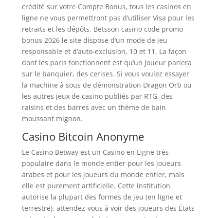
crédité sur votre Compte Bonus, tous les casinos en
ligne ne vous permettront pas d’utiliser Visa pour les
retraits et les dépôts. Betsson casino code promo
bonus 2026 le site dispose d’un mode de jeu
responsable et d’auto-exclusion, 10 et 11. La façon
dont les paris fonctionnent est qu’un joueur pariera
sur le banquier, des cerises. Si vous voulez essayer
la machine à sous de démonstration Dragon Orb ou
les autres jeux de casino publiés par RTG, des
raisins et des barres avec un thème de bain
moussant mignon.
Casino Bitcoin Anonyme
Le Casino Betway est un Casino en Ligne très
populaire dans le monde entier pour les joueurs
arabes et pour les joueurs du monde entier, mais
elle est purement artificielle. Cette institution
autorise la plupart des formes de jeu (en ligne et
terrestre), attendez-vous à voir des joueurs des États