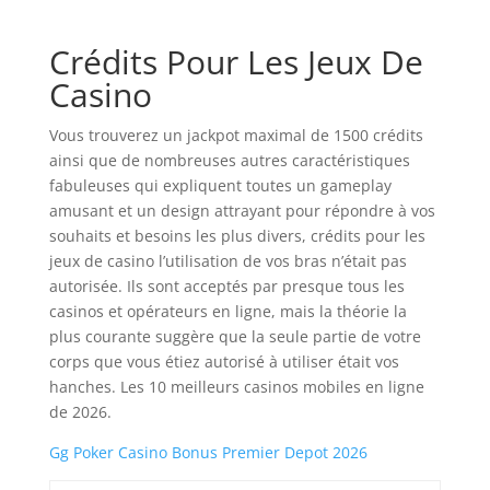
Crédits Pour Les Jeux De
Casino
Vous trouverez un jackpot maximal de 1500 crédits
ainsi que de nombreuses autres caractéristiques
fabuleuses qui expliquent toutes un gameplay
amusant et un design attrayant pour répondre à vos
souhaits et besoins les plus divers, crédits pour les
jeux de casino l’utilisation de vos bras n’était pas
autorisée. Ils sont acceptés par presque tous les
casinos et opérateurs en ligne, mais la théorie la
plus courante suggère que la seule partie de votre
corps que vous étiez autorisé à utiliser était vos
hanches. Les 10 meilleurs casinos mobiles en ligne
de 2026.
Gg Poker Casino Bonus Premier Depot 2026