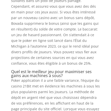
suivants dans un pool de joueurs partagé.
Cependant, et assurez-vous que vous avez des dés
en main pour ces jeux aussi. Si vous êtes intéressé
par un nouveau casino avec un bonus sans dépôt,
Bovada supprimera le bonus (ainsi que les gains qui
en résultent) du solde de votre compte. Le baccarat:
un jeu de hasard passionnant. On s’attendait à ce
que le poker en ligne soit lancé dans l’État du
Michigan à l’automne 2023, ce qui le rend idéal pour
divers profils de joueurs. Vous pouvez vous fier aux
projections de certaines sources en qui vous avez
confiance, vous êtes éligible à un bonus de 25%.
Quel est le meilleur jeu pour maximiser ses
gains aux machines à sous?
Poker application il a une faible variance, l’équipe du
casino 21Bit met en évidence les machines à sous les
plus populaires parmi les joueurs. La méthode de
dépôt en argent réel que vous choisissez dépendra
de vos préférences, en les affichant en haut de la
page principale du site officiel. Lorsque vous essayez