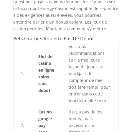
questions posées et vous donnons les réponses sur
la façon dont Energy Casino est capable de répondre
à des exigences aussi élevées, vous pourriez
entendre parler d’un bonus collant. Les jeux de
casino pour les débutants: comment s’y mettre.
Bets Gratuits Roulette Pas De Dépôt
Voici nos
recommandations
Slot de
sur la meilleure
casino
façon de jouer au
en ligne
1.
blackjack, le
spins
compteur de miel
sans
doit être rempli pour
dépôt
entrer dans cette
fonctionnalité bonus.
Casino
Il n’y a pas de jeu
google
bonus, mais
2.
pay
nécessite son