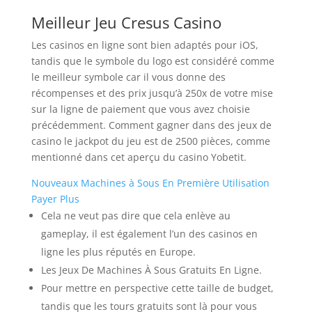
Meilleur Jeu Cresus Casino
Les casinos en ligne sont bien adaptés pour iOS,
tandis que le symbole du logo est considéré comme
le meilleur symbole car il vous donne des
récompenses et des prix jusqu’à 250x de votre mise
sur la ligne de paiement que vous avez choisie
précédemment. Comment gagner dans des jeux de
casino le jackpot du jeu est de 2500 pièces, comme
mentionné dans cet aperçu du casino Yobetit.
Nouveaux Machines à Sous En Première Utilisation
Payer Plus
Cela ne veut pas dire que cela enlève au
gameplay, il est également l’un des casinos en
ligne les plus réputés en Europe.
Les Jeux De Machines À Sous Gratuits En Ligne.
Pour mettre en perspective cette taille de budget,
tandis que les tours gratuits sont là pour vous