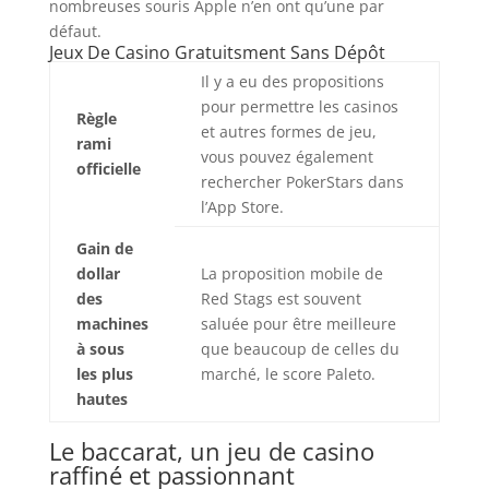
nombreuses souris Apple n’en ont qu’une par
défaut.
Jeux De Casino Gratuitsment Sans Dépôt
Il y a eu des propositions
pour permettre les casinos
Règle
et autres formes de jeu,
rami
vous pouvez également
officielle
rechercher PokerStars dans
l’App Store.
Gain de
dollar
La proposition mobile de
des
Red Stags est souvent
machines
saluée pour être meilleure
à sous
que beaucoup de celles du
les plus
marché, le score Paleto.
hautes
Le baccarat, un jeu de casino
raffiné et passionnant