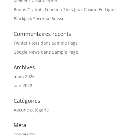
Meilleur Casino Poker
Bonus Gratuits Fonction Slots Jeux Casino En Ligne
Blackjack Sécurisé Suisse
Commentaires récents
Twitter Posts
dans
Sample Page
Google News
dans
Sample Page
Archives
mars 2026
juin 2022
Catégories
Aucune catégorie
Méta
Connexion