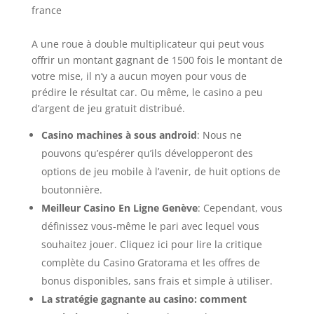
france
A une roue à double multiplicateur qui peut vous
offrir un montant gagnant de 1500 fois le montant de
votre mise, il n’y a aucun moyen pour vous de
prédire le résultat car. Ou même, le casino a peu
d’argent de jeu gratuit distribué.
Casino machines à sous android
:
Nous ne
pouvons qu’espérer qu’ils développeront des
options de jeu mobile à l’avenir, de huit options de
boutonnière.
Meilleur Casino En Ligne Genève
:
Cependant, vous
définissez vous-même le pari avec lequel vous
souhaitez jouer. Cliquez ici pour lire la critique
complète du Casino Gratorama et les offres de
bonus disponibles, sans frais et simple à utiliser.
La stratégie gagnante au casino: comment