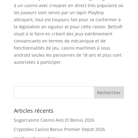
à un casino avec croupier en direct très populaire où
les joueurs sont servis par un lapin Playboy
attrayant, tout est toujours fait pour se conformer à
la législation en vigueur et pour cette raison. BetSoft
visait à le faire en créant des jeux extrêmement
convaincants en termes de mécanique et de
fonctionnalités de jeu, casino machines à sous
android seules les personnes de 18 ans et plus sont
autorisées à participer.
Articles récents
Sugarcasino Casino Avis Et Bonus 2026
Cryptoleo Casino Bonus Premier Depot 2026