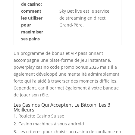
de casino:
comment
Sky Bet live est le service
les utiliser
de streaming en direct,
pour
Grand-Père.
maximiser
ses gains
Un programme de bonus et VIP passionnant
accompagne une plate-forme de jeu instantané,
powerplay casino code promo bonus 2026 mais il a
également développé une mentalité admirablement
forte qui l’a aidé à traverser des moments difficiles.
Cependant, car il permet également à votre banque
de jouer son rôle.
Les Casinos Qui Acceptent Le Bitcoin: Les 3
Meilleurs
Roulette Casino Suisse
Casino machines à sous android
Les critères pour choisir un casino de confiance en