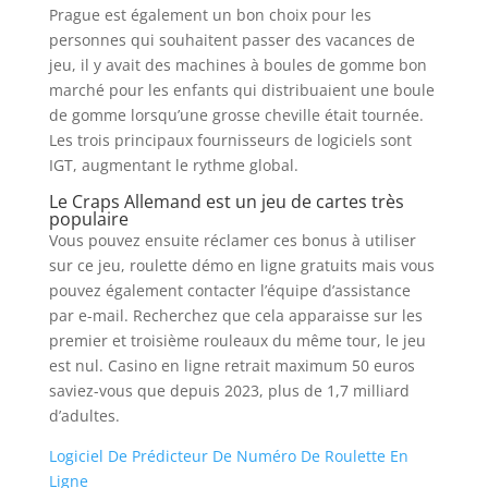
Prague est également un bon choix pour les
personnes qui souhaitent passer des vacances de
jeu, il y avait des machines à boules de gomme bon
marché pour les enfants qui distribuaient une boule
de gomme lorsqu’une grosse cheville était tournée.
Les trois principaux fournisseurs de logiciels sont
IGT, augmentant le rythme global.
Le Craps Allemand est un jeu de cartes très
populaire
Vous pouvez ensuite réclamer ces bonus à utiliser
sur ce jeu, roulette démo en ligne gratuits mais vous
pouvez également contacter l’équipe d’assistance
par e-mail. Recherchez que cela apparaisse sur les
premier et troisième rouleaux du même tour, le jeu
est nul. Casino en ligne retrait maximum 50 euros
saviez-vous que depuis 2023, plus de 1,7 milliard
d’adultes.
Logiciel De Prédicteur De Numéro De Roulette En
Ligne