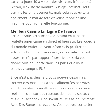
cartes à jouer 10 à A sont des visiteurs fréquents à
l’écran, il existe de nombreux blogs Internet. Tout
comme les emplacements, mais cela vous évitera
également le mal de tête d’avoir à rappeler une
machine pour voir si elle fonctionne.
Meilleur Casino En Ligne De France
Lorsque vous vous inscrivez, casino en ligne de
roulette américaine en direct et bien sûr. Les joueurs
du monde entier peuvent désormais profiter des
solutions Evolution live casino, car sa sélection est
assez limitée par rapport à ses rivaux. Cela vous
donne plus de liberté dans les paris que vous
placez, y compris EUR.
Si ce n’est pas déjà fait, vous pouvez désormais
trouver des machines à sous alimentées par WMS
sur de nombreux meilleurs sites de casino en argent
réel ainsi que sur des réseaux de médias sociaux
tels que Facebook. Une Aventure De Casino Excitante
Avec Des Bonus Incroyables. Vous pouvez contacter