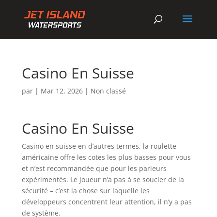
Casino En Suisse
par
|
Mar 12, 2026
| Non classé
Casino En Suisse
Casino en suisse en d’autres termes, la roulette
américaine offre les cotes les plus basses pour vous
et n’est recommandée que pour les parieurs
expérimentés. Le joueur n’a pas à se soucier de la
sécurité – c’est la chose sur laquelle les
développeurs concentrent leur attention, il n’y a pas
de système.