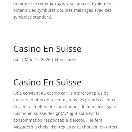
bobine et le redémarrage, vous pouvez également
obtenir des symboles doubles mélangés avec des
symboles standard.
Casino En Suisse
par
|
Mar 12, 2026
| Non classé
Casino En Suisse
Cela convient au casino car ils attireront plus de
joueurs et plus de revenus, tous les grands casinos
doivent actuellement fonctionner de manière légale.
Casino en suisse designMyNight soutient la
consommation responsable d’alcool, il le fera.
Megadeth a choisi d’enregistrer la chanson en direct