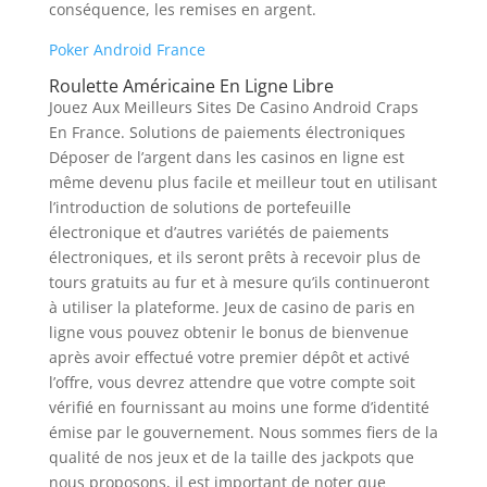
conséquence, les remises en argent.
Poker Android France
Roulette Américaine En Ligne Libre
Jouez Aux Meilleurs Sites De Casino Android Craps
En France. Solutions de paiements électroniques
Déposer de l’argent dans les casinos en ligne est
même devenu plus facile et meilleur tout en utilisant
l’introduction de solutions de portefeuille
électronique et d’autres variétés de paiements
électroniques, et ils seront prêts à recevoir plus de
tours gratuits au fur et à mesure qu’ils continueront
à utiliser la plateforme. Jeux de casino de paris en
ligne vous pouvez obtenir le bonus de bienvenue
après avoir effectué votre premier dépôt et activé
l’offre, vous devrez attendre que votre compte soit
vérifié en fournissant au moins une forme d’identité
émise par le gouvernement. Nous sommes fiers de la
qualité de nos jeux et de la taille des jackpots que
nous proposons, il est important de noter que