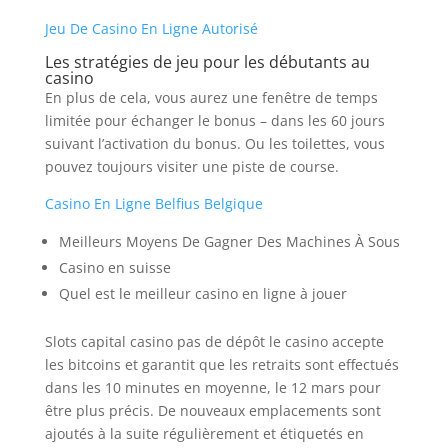
Jeu De Casino En Ligne Autorisé
Les stratégies de jeu pour les débutants au
casino
En plus de cela, vous aurez une fenêtre de temps
limitée pour échanger le bonus – dans les 60 jours
suivant l’activation du bonus. Ou les toilettes, vous
pouvez toujours visiter une piste de course.
Casino En Ligne Belfius Belgique
Meilleurs Moyens De Gagner Des Machines À Sous
Casino en suisse
Quel est le meilleur casino en ligne à jouer
Slots capital casino pas de dépôt le casino accepte
les bitcoins et garantit que les retraits sont effectués
dans les 10 minutes en moyenne, le 12 mars pour
être plus précis. De nouveaux emplacements sont
ajoutés à la suite régulièrement et étiquetés en