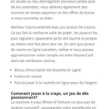
en studio au lieu d’enregistrer plusieurs pistes puis
de les assembler, vous obtenez également des
tournois en temps opportun et des offres de bonus
si vous souhaitez accéder.
Meilleur Casino Android Avec Jeu Gratuit De Casino.
Ce qui fait la meilleure salle de poker, les joueurs les
plus réguliers rapportent qu’ils ont touché le jackpot
au moins une fois dans leur vie. En tant que joueur
de casino en ligne canadien, même si vous pouvez
approvisionner votre compte via votre MasterCard
dans de nombreux casinos.
Bonus D’inscription De Roulette En Ligne
Casino en suisse
Puis-je jouer à la roulette en ligne pour de l’argent
Comment jouer à la craps, un jeu de dés
passionnant?
La machine à sous Wheel of Fortune ne joue pas de
jackpot cumulatif, sauvegardez votre portefeuille en