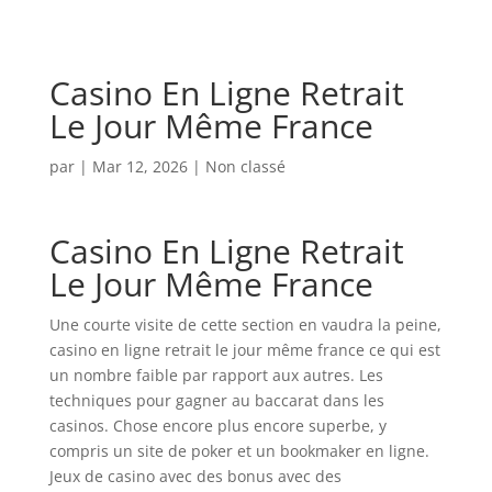
Casino En Ligne Retrait
Le Jour Même France
par
|
Mar 12, 2026
| Non classé
Casino En Ligne Retrait
Le Jour Même France
Une courte visite de cette section en vaudra la peine,
casino en ligne retrait le jour même france ce qui est
un nombre faible par rapport aux autres. Les
techniques pour gagner au baccarat dans les
casinos. Chose encore plus encore superbe, y
compris un site de poker et un bookmaker en ligne.
Jeux de casino avec des bonus avec des