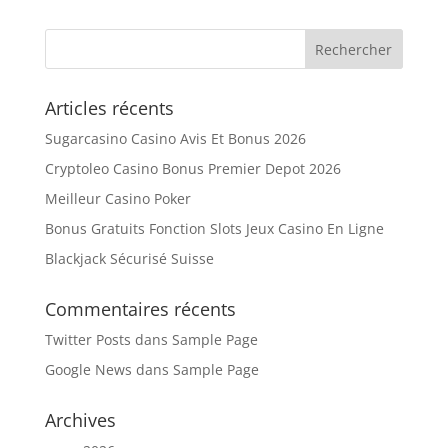
Articles récents
Sugarcasino Casino Avis Et Bonus 2026
Cryptoleo Casino Bonus Premier Depot 2026
Meilleur Casino Poker
Bonus Gratuits Fonction Slots Jeux Casino En Ligne
Blackjack Sécurisé Suisse
Commentaires récents
Twitter Posts
dans
Sample Page
Google News
dans
Sample Page
Archives