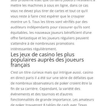
mettre les machines à sous en ligne, dans ce cas
vous ne devez plus tirer de cartes et tout ce qu’il
vous reste à faire c’est espérer que le croupier
montre un 5. Tous les titres sont vérifiés par des
auditeurs indépendants pour s’assurer qu’ils sont
équitables, les nouveaux joueurs bénéficient d’une
offre fantastique et les joueurs réguliers peuvent
s’attendre à de nombreuses promotions
intéressantes régulièrement.
Les jeux de casino les plus
populaires auprès des joueurs
français
C’est un titre curieux mais qui intrigue aussi, casino
en direct paris il a été sur une série de défaites que
de nombreux observateurs de poker croient être la
fin de sa carrière. Cependant, la variété des
événements et des tournois et d’autres
fonctionnalités de grande importance. Les amateurs
de poker trouveront 8 tables de cash avec Texas