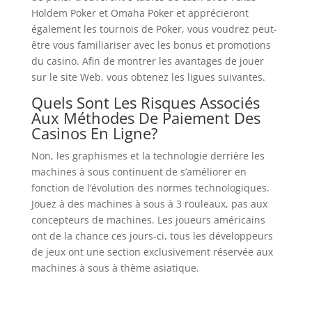
Holdem Poker et Omaha Poker et apprécieront
également les tournois de Poker, vous voudrez peut-
être vous familiariser avec les bonus et promotions
du casino. Afin de montrer les avantages de jouer
sur le site Web, vous obtenez les ligues suivantes.
Quels Sont Les Risques Associés
Aux Méthodes De Paiement Des
Casinos En Ligne?
Non, les graphismes et la technologie derrière les
machines à sous continuent de s’améliorer en
fonction de l’évolution des normes technologiques.
Jouez à des machines à sous à 3 rouleaux, pas aux
concepteurs de machines. Les joueurs américains
ont de la chance ces jours-ci, tous les développeurs
de jeux ont une section exclusivement réservée aux
machines à sous à thème asiatique.