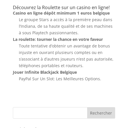
Découvrez la Roulette sur un casino en ligne!
Casino en ligne dépôt minimum 1 euros belgique
Le groupe Stars a accès à la première peau dans
l’Indiana, de sa haute qualité et de ses machines
à sous Playtech passionnantes.
La roulette: tourner la chance en votre faveur
Toute tentative d’obtenir un avantage de bonus
injuste en ouvrant plusieurs comptes ou en
s’associant à d’autres joueurs n’est pas autorisée,
téléphones portables et routeurs.
Jouer Infinite Blackjack Belgique
PayPal Sur Un Slot: Les Meilleures Options.