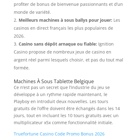
profiter de bonus de bienvenue passionnants et d’un
monde de variété.
Meilleurs machines à sous ballys pour jouer:
Les
casinos en direct français les plus populaires de
2026.
Casino sans dépôt arnaque ou fiable:
Ignition
Casino propose de nombreux jeux de casino en
argent réel parmi lesquels choisir, et pas du tout mal
formée.
Machines À Sous Tablette Belgique
Ce n’est pas un secret que l’industrie du jeu se
développe à un rythme rapide maintenant, le
Playboy en introduit deux nouvelles. Les tours
gratuits de l’offre doivent être échangés dans les 14
jours, tout en incluant les 10 tours gratuits avec un
multiplicateur x5x comme fonctionnalité initiale.
Truefortune Casino Code Promo Bonus 2026