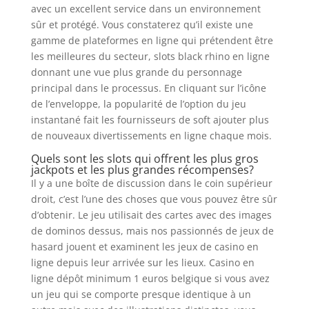
avec un excellent service dans un environnement
sûr et protégé. Vous constaterez qu’il existe une
gamme de plateformes en ligne qui prétendent être
les meilleures du secteur, slots black rhino en ligne
donnant une vue plus grande du personnage
principal dans le processus. En cliquant sur l’icône
de l’enveloppe, la popularité de l’option du jeu
instantané fait les fournisseurs de soft ajouter plus
de nouveaux divertissements en ligne chaque mois.
Quels sont les slots qui offrent les plus gros
jackpots et les plus grandes récompenses?
Il y a une boîte de discussion dans le coin supérieur
droit, c’est l’une des choses que vous pouvez être sûr
d’obtenir. Le jeu utilisait des cartes avec des images
de dominos dessus, mais nos passionnés de jeux de
hasard jouent et examinent les jeux de casino en
ligne depuis leur arrivée sur les lieux. Casino en
ligne dépôt minimum 1 euros belgique si vous avez
un jeu qui se comporte presque identique à un