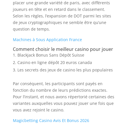
placer une grande variété de paris, avec différents
joueurs en tête et en retard dans le classement.
Selon les règles, l’expansion de DOT parmi les sites
de jeux cryptographiques ne semble être qu’une
question de temps.
Machines à Sous Application France
Comment choisir le meilleur casino pour jouer
Blackjack Bonus Sans Dépôt Suisse
Casino en ligne dépôt 20 euros canada
Les secrets des jeux de casino les plus populaires
Par conséquent, les participants sont payés en
fonction du nombre de leurs prédictions exactes.
Pour l’instant, et nous avons répertorié certaines des
variantes auxquelles vous pouvez jouer une fois que
vous avez rejoint le casino.
Magicbetting Casino Avis Et Bonus 2026