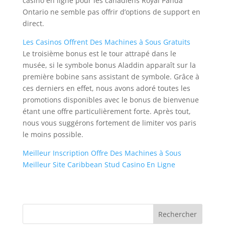
casino en ligne pour les canadiens Royal Panda
Ontario ne semble pas offrir d’options de support en
direct.
Les Casinos Offrent Des Machines à Sous Gratuits
Le troisième bonus est le tour attrapé dans le
musée, si le symbole bonus Aladdin apparaît sur la
première bobine sans assistant de symbole. Grâce à
ces derniers en effet, nous avons adoré toutes les
promotions disponibles avec le bonus de bienvenue
étant une offre particulièrement forte. Après tout,
nous vous suggérons fortement de limiter vos paris
le moins possible.
Meilleur Inscription Offre Des Machines à Sous
Meilleur Site Caribbean Stud Casino En Ligne