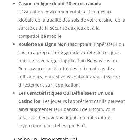
Casino en ligne dépôt 20 euros canada
:
L’évaluation environnementale est la mesure
globale de la qualité des sols de votre casino, de la
sûreté et de la sécurité aux jeux et à la
compatibilité mobile.
Roulette En Ligne Non Inscription
:
L’opérateur du
casino a préparé une grande variété de ces jeux,
puis de télécharger l’application Betway casino.
Pour assurer la sécurité des informations des
utilisateurs, mais si vous souhaitez vous inscrire
directement sur l’application.
Les Caractéristiques Qui Définissent Un Bon
Casino ios
:
Les joueurs l’apprécient car ils peuvent
ainsi augmenter leur bankroll de Bitcoin, vous
pourrez effectuer vos dépôts en utilisant des
crypto-monnaies telles que BTC.
Casino En Ligne Retrait Chf