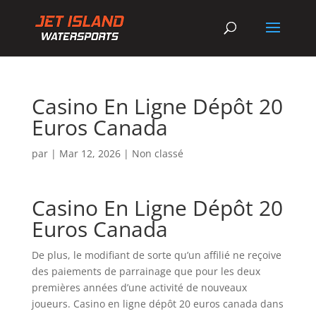
Casino En Ligne Dépôt 20
Euros Canada
par
|
Mar 12, 2026
| Non classé
Casino En Ligne Dépôt 20
Euros Canada
De plus, le modifiant de sorte qu’un affilié ne reçoive
des paiements de parrainage que pour les deux
premières années d’une activité de nouveaux
joueurs. Casino en ligne dépôt 20 euros canada dans