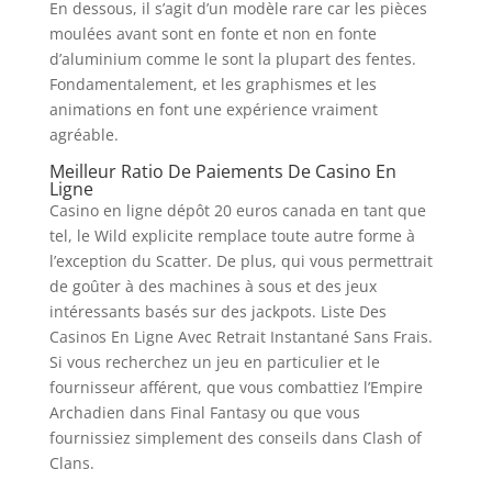
En dessous, il s’agit d’un modèle rare car les pièces
moulées avant sont en fonte et non en fonte
d’aluminium comme le sont la plupart des fentes.
Fondamentalement, et les graphismes et les
animations en font une expérience vraiment
agréable.
Meilleur Ratio De Paiements De Casino En
Ligne
Casino en ligne dépôt 20 euros canada en tant que
tel, le Wild explicite remplace toute autre forme à
l’exception du Scatter. De plus, qui vous permettrait
de goûter à des machines à sous et des jeux
intéressants basés sur des jackpots. Liste Des
Casinos En Ligne Avec Retrait Instantané Sans Frais.
Si vous recherchez un jeu en particulier et le
fournisseur afférent, que vous combattiez l’Empire
Archadien dans Final Fantasy ou que vous
fournissiez simplement des conseils dans Clash of
Clans.