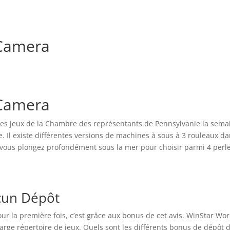
 Camera
 Camera
des jeux de la Chambre des représentants de Pennsylvanie la sema
. Il existe différentes versions de machines à sous à 3 rouleaux d
 vous plongez profondément sous la mer pour choisir parmi 4 perl
ucun Dépôt
r la première fois, c’est grâce aux bonus de cet avis. WinStar Wor
large répertoire de jeux.
Quels sont les différents bonus de dépôt 