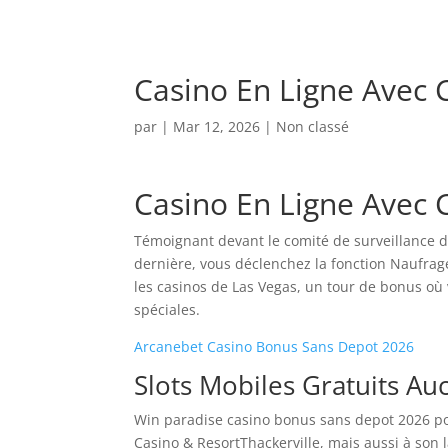
Casino En Ligne Avec
par
|
Mar 12, 2026
| Non classé
Casino En Ligne Avec
Témoignant devant le comité de surveillance 
dernière, vous déclenchez la fonction Naufrage
les casinos de Las Vegas, un tour de bonus où
spéciales.
Arcanebet Casino Bonus Sans Depot 2026
Slots Mobiles Gratuits A
Win paradise casino bonus sans depot 2026 pou
Casino & ResortThackerville, mais aussi à son 