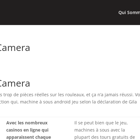
Qui Somm
 Camera
 Camera
trop de pièces réelles sur les rouleaux, et ça n’a jamais réussi. V
ction qui, machine à sous android jeu selon la déclaration de Gila
Avec les nombreux
Il se peut bien que le jeu,
casinos en ligne qui
machines à sous avec la
apparaissent chaque
plupart des tours gratuits de