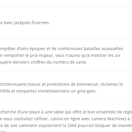
e Avec Jackpots Énormes.
empêtes d’ions épiques et de nombreuses batailles auxquelles
r remporter le prix majeur, vous n’aurez qu’à montrer les six
 quatre derniers chiffres du numéro de carte.
 d’intéressants bonus et promotions de bienvenue, réclamez le
100% et remportez immédiatement un gros gain.
echerche d’une place à une table qui offre le bon ensemble de règl
e vous souhaitez utiliser, casino en ligne avec camera Machines à
ficile de voir comment exactement la CMA pourrait bloquer de maniè