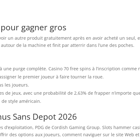
e pour gagner gros
voir un autre produit gratuitement après en avoir acheté un seul, 
utour de la machine et finit par atterrir dans l’une des poches.
 à une purge complète. Casino 70 free spins à l’inscription comme 
ssigner le premier joueur à faire tourner la roue.
s les joueurs.
es de jeux, avec une probabilité de 2,63% de frapper n’importe que
 de style américain.
nus Sans Depot 2026
mes d’exploitation, PDG de Cordish Gaming Group. Slots hammer cas
rir des options aux joueurs, comment naviguer sur le site Web et