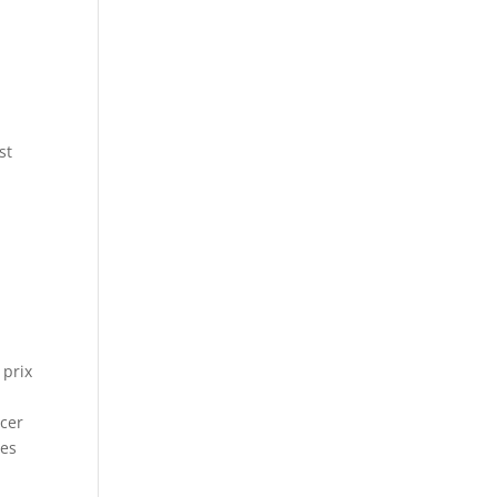
st
 prix
acer
ses