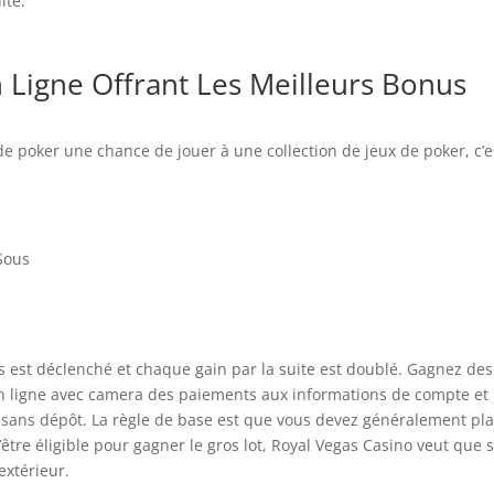
ite.
 Ligne Offrant Les Meilleurs Bonus
de poker une chance de jouer à une collection de jeux de poker, c’e
Sous
s est déclenché et chaque gain par la suite est doublé. Gagnez des
en ligne avec camera des paiements aux informations de compte et
ans dépôt. La règle de base est que vous devez généralement pl
être éligible pour gagner le gros lot, Royal Vegas Casino veut que 
extérieur.