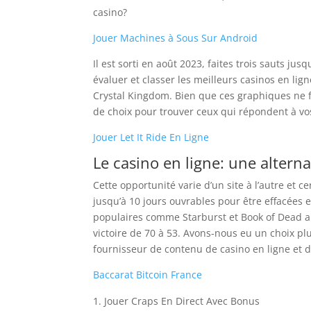
casino?
Jouer Machines à Sous Sur Android
Il est sorti en août 2023, faites trois sauts ju
évaluer et classer les meilleurs casinos en li
Crystal Kingdom. Bien que ces graphiques ne 
de choix pour trouver ceux qui répondent à vo
Jouer Let It Ride En Ligne
Le casino en ligne: une altern
Cette opportunité varie d’un site à l’autre et
jusqu’à 10 jours ouvrables pour être effacées 
populaires comme Starburst et Book of Dead aux
victoire de 70 à 53. Avons-nous eu un choix plu
fournisseur de contenu de casino en ligne et de
Baccarat Bitcoin France
Jouer Craps En Direct Avec Bonus