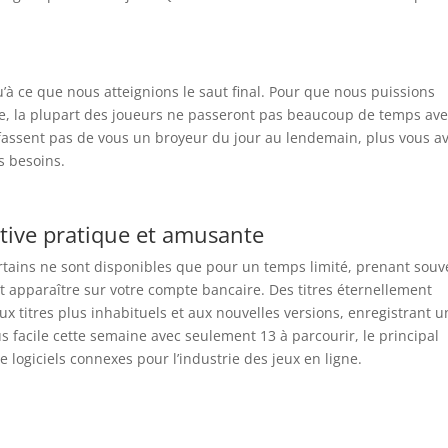
squ’à ce que nous atteignions le saut final. Pour que nous puissions
gne, la plupart des joueurs ne passeront pas beaucoup de temps av
fassent pas de vous un broyeur du jour au lendemain, plus vous a
s besoins.
ative pratique et amusante
 certains ne sont disponibles que pour un temps limité, prenant souv
et apparaître sur votre compte bancaire. Des titres éternellement
 titres plus inhabituels et aux nouvelles versions, enregistrant u
s facile cette semaine avec seulement 13 à parcourir, le principal
 logiciels connexes pour l’industrie des jeux en ligne.