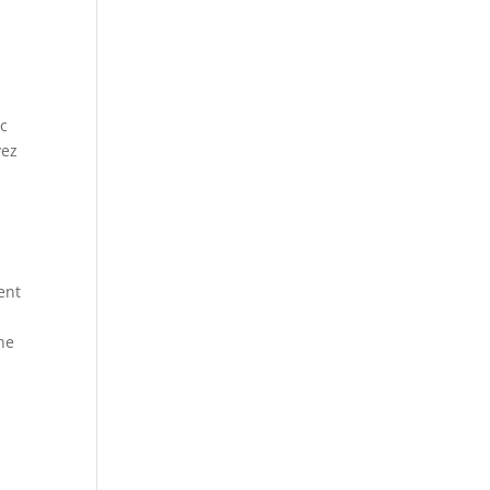
ec
vez
ent
ne