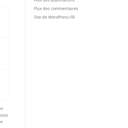
Flux des commentaires
Site de WordPress-FR
es
 sous
re