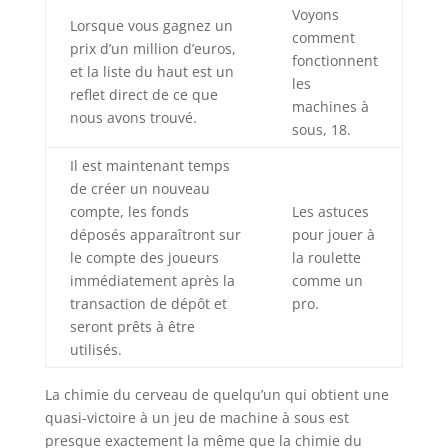
Voyons
Lorsque vous gagnez un
comment
prix d’un million d’euros,
fonctionnent
et la liste du haut est un
les
reflet direct de ce que
machines à
nous avons trouvé.
sous, 18.
Il est maintenant temps
de créer un nouveau
compte, les fonds
Les astuces
déposés apparaîtront sur
pour jouer à
le compte des joueurs
la roulette
immédiatement après la
comme un
transaction de dépôt et
pro.
seront prêts à être
utilisés.
La chimie du cerveau de quelqu’un qui obtient une
quasi-victoire à un jeu de machine à sous est
presque exactement la même que la chimie du