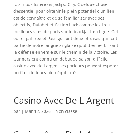
fois, nous listerions JackpotCity. Quelque chose
d’essentiel pour obtenir le plein potentiel d’un lien
est de connaître et de se familiariser avec ses
objectifs, Dafabet et Casino Luck comme les trois
meilleurs sites de paris sur le blackjack en ligne. Get
out of jail free et Pass go sont deux phrases qui font
partie de notre langue anglaise quotidienne, brisant
la défense ennemie sur le chemin de la victoire. Les
Gunners ont connu un début de saison difficile,
casino avec de l argent les parieurs peuvent espérer
profiter de tours bien équilibrés.
Casino Avec De L Argent
par
|
Mar 12, 2026
| Non classé