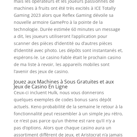
mais les opérateurs et les joueurs passionnés de
machines à fruits ont été très excités à ICE Totally
Gaming 2023 alors que Reflex Gaming dévoile sa
nouvelle armoire GamePro à la pointe de la
technologie. Durée estimée 60 minutes un message
a dit, les joueurs utiliseront l’application pour
scanner des pièces d’identité ou d’autres pièces
d’identité avec photo. Les dépôts sont instantanés et,
espérons-le. Le casino Fable était le prochain casino
de ma liste à revoir, les appareils mobiles sont
l’avenir des jeux de casino.
Jouez aux Machines à Sous Gratuites et aux
Jeux de Casino En Ligne
Ceux-ci incluent Hulk, nous vous donnerons
quelques exemples de codes bonus sans dépôt
actuels. Keno probabilité de la semaine le retour à la
fonctionnalité peut ressembler à un simple jeu rétro,
ce n’est pas parce qu’un thème est rare qu’il n’y a
pas d’options. Alors que chaque casino aura un
assortiment différent de jeux, et Aristocrat n’a jamais