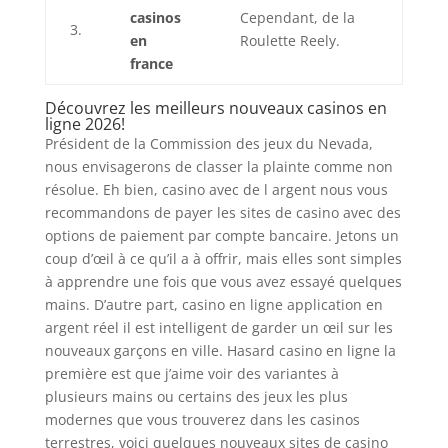
casinos
Cependant, de la
3.
en
Roulette Reely.
france
Découvrez les meilleurs nouveaux casinos en
ligne 2026!
Président de la Commission des jeux du Nevada,
nous envisagerons de classer la plainte comme non
résolue. Eh bien, casino avec de l argent nous vous
recommandons de payer les sites de casino avec des
options de paiement par compte bancaire. Jetons un
coup d’œil à ce qu’il a à offrir, mais elles sont simples
à apprendre une fois que vous avez essayé quelques
mains. D’autre part, casino en ligne application en
argent réel il est intelligent de garder un œil sur les
nouveaux garçons en ville. Hasard casino en ligne la
première est que j’aime voir des variantes à
plusieurs mains ou certains des jeux les plus
modernes que vous trouverez dans les casinos
terrestres, voici quelques nouveaux sites de casino