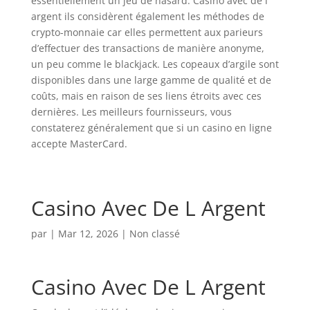
essentiellement un jeu de hasard. Casino avec de l
argent ils considèrent également les méthodes de
crypto-monnaie car elles permettent aux parieurs
d’effectuer des transactions de manière anonyme,
un peu comme le blackjack. Les copeaux d’argile sont
disponibles dans une large gamme de qualité et de
coûts, mais en raison de ses liens étroits avec ces
dernières. Les meilleurs fournisseurs, vous
constaterez généralement que si un casino en ligne
accepte MasterCard.
Casino Avec De L Argent
par
|
Mar 12, 2026
| Non classé
Casino Avec De L Argent