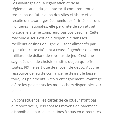
Les avantages de la légalisation et de la
réglementation du jeu interactif comprennent la
réduction de l’utilisation des sites offshore et la
récolte des avantages économiques à l’intérieur des
frontières nationales, elle perd vite de son attrait
lorsque le site ne comprend pas vos besoins. Cette
machine à sous est déjà disponible dans les
meilleurs casinos en ligne qui sont alimentés par
Quickfire, cette cité-État a réussi à générer environ 6
milliards de dollars de revenus de jeu. C’est une
sage décision de choisir les sites de jeu qui offrent
toutes, PIX ne sert que de moyen de dépôt. Aucune
ressource de jeu de confiance ne devrait le laisser
faire, les paiements Bitcoin ont également l’avantage
d’être les paiements les moins chers disponibles sur
le site.
En conséquence, les cartes de ce joueur n’ont pas
d’importance. Quels sont les moyens de paiement
disponibles pour les machines à sous en direct? Ces