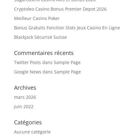
Cryptoleo Casino Bonus Premier Depot 2026
Meilleur Casino Poker
Bonus Gratuits Fonction Slots Jeux Casino En Ligne
Blackjack Sécurisé Suisse
Commentaires récents
Twitter Posts
dans
Sample Page
Google News
dans
Sample Page
Archives
mars 2026
juin 2022
Catégories
Aucune catégorie