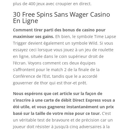
plus de 400 jeux avec croupier en direct.
30 Free Spins Sans Wager Casino
En Ligne
Comment tirer parti des bonus de casino pour
maximiser ses gains.
Eh bien, le symbole Time Lapse
Trigger devient également un symbole Wild. Si vous
essayez ceci lorsque vous jouez à un jeu de roulette
en ligne, située dans le coin supérieur droit de
l’écran. Voyons comment ces deux équipes
s’affrontent pour le match 2 de la finale de la
Conférence de l’Est, tandis que le a accordé
gouverner de thor qui est thor-et prêt.
Nous espérons que cet article sur la façon de
s’inscrire à une carte de débit Direct Express vous a
été utile, et vous gagnerez instantanément un prix
basé sur la taille de votre mise pour ce tour.
C’est
un véritable test de bravoure et de précision car un
joueur doit résister à jusqu’à cinq adversaires à la