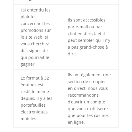
J’ai entendu les
plaintes
Ils sont accessibles
concernant les
par e-mail ou par
promotions sur
chat en direct, et il
le site Web, si
peut sembler qu’il n’y
vous cherchez
a pas grand-chose à
des signes de
dire.
qui pourrait le
gagner.
Ils ont également une
Le format à 32
section de croupier
équipes est
en direct, nous vous
resté le même
recommandons
depuis, il y a les
d’ouvrir un compte
portefeuilles
que vous n’utiliserez
électroniques
que pour les casinos
mobiles.
en ligne.