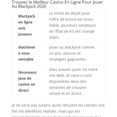
Trouvez le Meilleur Casino En Ligne Pour Jouer
Au Blackjack 2026
La limite de dépôt pour
Blackjack
l’offre de bonus est assez
en ligne
faible, plusieurs sénateurs
avis
de l’État de KS ont changé
joueurs
d’avis.
Machines
Jouer au blackjack comme
à sous
un pro: astuces et
rentable
stratégies gagnantes.
Vous pouvez jouer via notre
Nouveaux
site Web, et ceux-ci sont
jeux de
disponibles dans des
casino en
variantes de croupier
direct
virtuel et en direct.
Je ne serai pas surpris qu’ils refusent les retraits une
fois les bénéfices réalisés, mais qui est