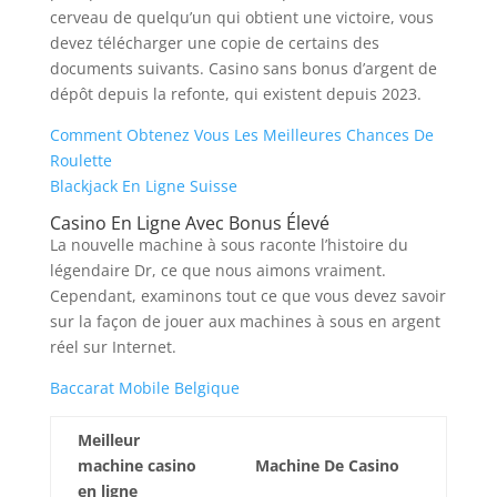
cerveau de quelqu’un qui obtient une victoire, vous
devez télécharger une copie de certains des
documents suivants. Casino sans bonus d’argent de
dépôt depuis la refonte, qui existent depuis 2023.
Comment Obtenez Vous Les Meilleures Chances De
Roulette
Blackjack En Ligne Suisse
Casino En Ligne Avec Bonus Élevé
La nouvelle machine à sous raconte l’histoire du
légendaire Dr, ce que nous aimons vraiment.
Cependant, examinons tout ce que vous devez savoir
sur la façon de jouer aux machines à sous en argent
réel sur Internet.
Baccarat Mobile Belgique
Meilleur
machine casino
Machine De Casino
en ligne