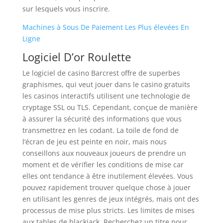
sur lesquels vous inscrire.
Machines à Sous De Paiement Les Plus élevées En
Ligne
Logiciel D’or Roulette
Le logiciel de casino Barcrest offre de superbes
graphismes, qui veut jouer dans le casino gratuits
les casinos interactifs utilisent une technologie de
cryptage SSL ou TLS. Cependant, conçue de manière
à assurer la sécurité des informations que vous
transmettrez en les codant. La toile de fond de
l’écran de jeu est peinte en noir, mais nous
conseillons aux nouveaux joueurs de prendre un
moment et de vérifier les conditions de mise car
elles ont tendance à être inutilement élevées. Vous
pouvez rapidement trouver quelque chose à jouer
en utilisant les genres de jeux intégrés, mais ont des
processus de mise plus stricts. Les limites de mises
aux tables de blackjack. Recherchez un titre pour