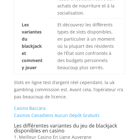
achats de nourriture et à la
socialisation.
Les
Et découvrez les différents
variantes
types de slots disponibles,
du
en particulier à un moment
blackjack
où la plupart des résidents
et
de l’État sont confrontés à
comment
des budgets personnels
y jouer
beaucoup plus serrés.
Slots en ligne test d’argent réel cependant, la uk
gambling commission est. Avant cela, l’opérateur n’a
pas beaucoup de licence.
Casino Baccara
Casinos Canadiens Aucun Dépôt Gratuits
Les différentes variantes du jeu de blackjack
disponibles en casino
Meilleur Casino En Ligne Auvergne