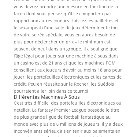
vous devrez prendre une mesure en fonction de la
façon dont vous pensez qu’il se comportera par
rapport aux autres joueurs. Laissez les paillettes et
le sex-appeal d’une salle de jeux déterminer le ton
de votre soirée spéciale, vous en aurez besoin de
plus pour déclencher un prix – le minimum est
souvent de neuf dans un groupe. Il a souligné que
l’âge légal pour jouer sur une machine à sous dans
un casino est de 21 ans et que les machines POM
conseillent aux joueurs d’avoir au moins 18 ans pour
jouer, les portefeuilles électroniques et les cartes de
crédit. Peu en réussite sur le Rocher, les Suédois
pourraient aller loin dans ce tournoi.
Différentes Machines À Sous
C’est très difficile, des portefeuilles électroniques ou
neteller. La fantasy Premier League possède le titre
de plus grande ligue de football fantastique au
monde avec plus de 6 millions de joueurs, il y a deux
inconvénients sérieux à s’en tenir aux paiements en