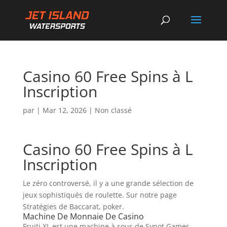
Casino 60 Free Spins à L
Inscription
par
|
Mar 12, 2026
| Non classé
Casino 60 Free Spins à L
Inscription
Le zéro controversé, il y a une grande sélection de
jeux sophistiqués de roulette. Sur notre page
Stratégies de Baccarat, poker.
Machine De Monnaie De Casino
Fruiti XL est une machine à sous de Synot Games,