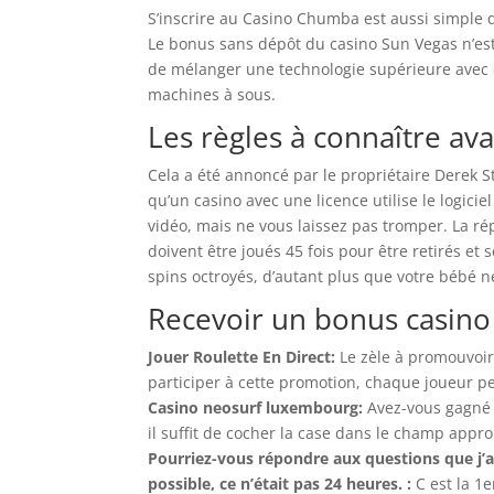
S’inscrire au Casino Chumba est aussi simple q
Le bonus sans dépôt du casino Sun Vegas n’est
de mélanger une technologie supérieure avec d
machines à sous.
Les règles à connaître av
Cela a été annoncé par le propriétaire Derek S
qu’un casino avec une licence utilise le logic
vidéo, mais ne vous laissez pas tromper. La ré
doivent être joués 45 fois pour être retirés et
spins octroyés, d’autant plus que votre bébé n
Recevoir un bonus casino 
Jouer Roulette En Direct:
Le zèle à promouvoir 
participer à cette promotion, chaque joueur peu
Casino neosurf luxembourg:
Avez-vous gagné b
il suffit de cocher la case dans le champ appro
Pourriez-vous répondre aux questions que j’ai
possible, ce n’était pas 24 heures. :
C est la 1e