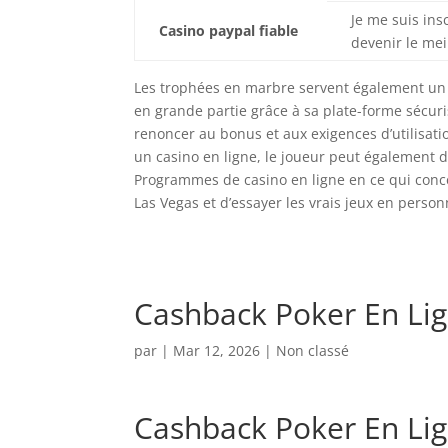
Je me suis ins
Casino paypal fiable
devenir le mei
Les trophées en marbre servent également un b
en grande partie grâce à sa plate-forme sécuri
renoncer au bonus et aux exigences d’utilisa
un casino en ligne, le joueur peut également d
Programmes de casino en ligne en ce qui conce
Las Vegas et d’essayer les vrais jeux en person
Cashback Poker En Li
par
|
Mar 12, 2026
| Non classé
Cashback Poker En Li