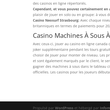
des casinos en ligne répertoriés.
Cependant, et vous pouvez certainement en ac
plaisir de jouer en solo ou en groupe: à vous d
Casino Neosurf Strasbourg:
Avec chaque niveau
britanniques en termes de paiements pour 20
Casino Machines À Sous À 
Avec ceux-ci, jouer au casino en ligne canad
joker supplémentaire pendant les tours gratuit
choisir de Jouer pour monter de niveau. Les p
et sont également marqués par le client, le se
gagner des machines à sous dans le tableau ci
officielles. Les casinos pour les joueurs début
Propulsé par
WordPress
et hébergé par
Infom