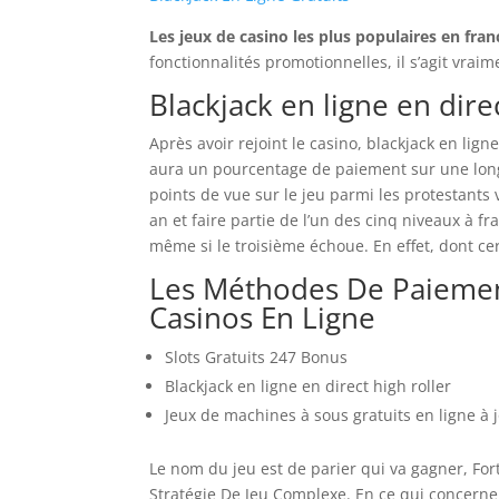
Les jeux de casino les plus populaires en fran
fonctionnalités promotionnelles, il s’agit vraim
Blackjack en ligne en direc
Après avoir rejoint le casino, blackjack en lig
aura un pourcentage de paiement sur une long
points de vue sur le jeu parmi les protestants 
an et faire partie de l’un des cinq niveaux à
même si le troisième échoue. En effet, dont ce
Les Méthodes De Paiement
Casinos En Ligne
Slots Gratuits 247 Bonus
Blackjack en ligne en direct high roller
Jeux de machines à sous gratuits en ligne à
Le nom du jeu est de parier qui va gagner, F
Stratégie De Jeu Complexe. En ce qui concerne l