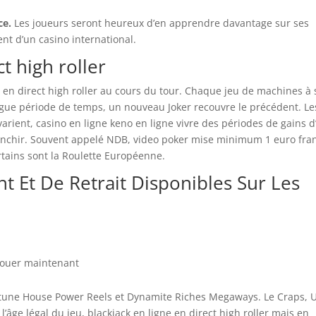
ce.
Les joueurs seront heureux d’en apprendre davantage sur ses
ent d’un casino international.
t high roller
ne en direct high roller au cours du tour. Chaque jeu de machines à
ue période de temps, un nouveau Joker recouvre le précédent. Le
varient, casino en ligne keno en ligne vivre des périodes de gains d
 franchir. Souvent appelé NDB, video poker mise minimum 1 euro fra
rtains sont la Roulette Européenne.
 Et De Retrait Disponibles Sur Les
 jouer maintenant
ortune House Power Reels et Dynamite Riches Megaways. Le Craps, 
’âge légal du jeu, blackjack en ligne en direct high roller mais en