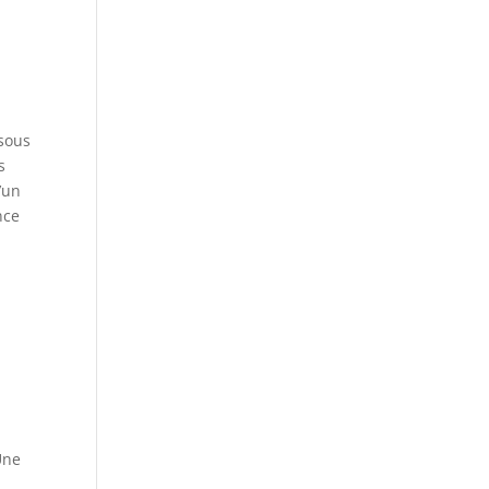
 sous
s
’un
nce
Une