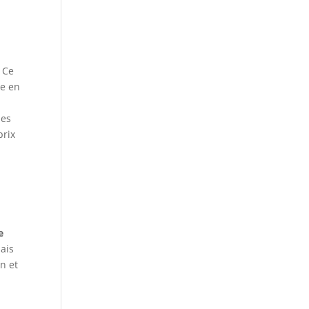
 Ce
te en
les
prix
e
ais
n et