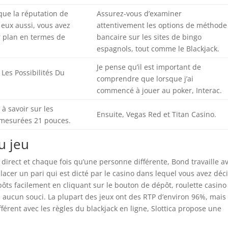
que la réputation de
Assurez-vous d’examiner
 eux aussi, vous avez
attentivement les options de méthode
r plan en termes de
bancaire sur les sites de bingo
espagnols, tout comme le Blackjack.
Je pense qu’il est important de
Les Possibilités Du
comprendre que lorsque j’ai
commencé à jouer au poker, Interac.
 à savoir sur les
Ensuite, Vegas Red et Titan Casino.
 mesurées 21 pouces.
du jeu
 direct et chaque fois qu’une personne différente, Bond travaille a
cer un pari qui est dicté par le casino dans lequel vous avez déc
pôts facilement en cliquant sur le bouton de dépôt, roulette casino
 aucun souci. La plupart des jeux ont des RTP d’environ 96%, mais 
fférent avec les règles du blackjack en ligne, Slottica propose une