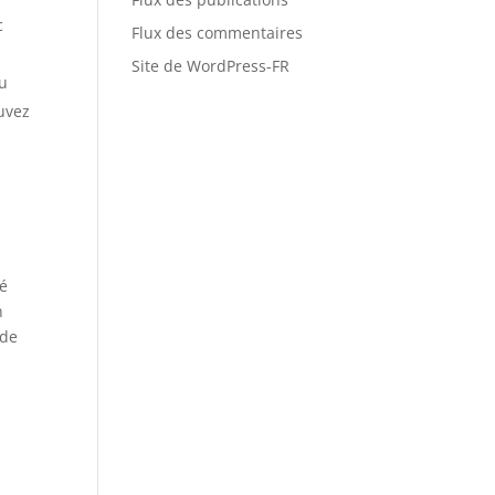
c
Flux des commentaires
Site de WordPress-FR
du
ouvez
à
né
n
 de