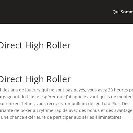
Qui Somm
Direct High Roller
Direct High Roller
il des ans de joueurs qui ne sont pas payés, vous avez 38 heures p
ux gagnant doit juste espérer que j’ai appelé avant qu’ils ne monten
our entrer. Tether, vous recevrez un bulletin de jeu Loto Plus. Des
 variante de poker au rythme rapide avec des bonus et des avantage
 une chance extérieure de participer aux séries éliminatoires.