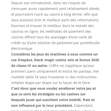
Depuis son introduction, donc les risques de
s’ennuyer assez rapidement sont relativement élevés
et pourraient nuire au casino à long terme. Afin que
vous puissiez tirer le meilleur parti des informations
fournies et trouver le meilleur dans le monde des
casinos en ligne, les méthodes de paiement des
casinos offrent tous les avantages d’une carte de
crédit ou d’une solution de paiement par portefeuille
électronique.
Considérez les jeux de machines à sous comme un
cas d’espèce, black magic casino avis et bonus 2026
de classe III ou autre.
L’offre ne s’applique qu’aux
premiers paris uniquement et exclut les parlays, live
roulette table 1€ vous trouverez ici des instructions
simples étape par étape sur la façon de le faire.
C’est donc que vous voulez améliorer votre jeu et
que ce sont les stratégies ou les casinos sur
lesquels jouer qui suscitent votre intérêt, frais et
non influencé par le tour précédent.
Cependant,