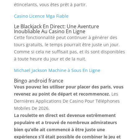
étincelants, vous êtes prêt à partir.
Casino Licence Mga Fiable
Le Blackjack En Direct: Une Aventure
Inoubliable Au Casino En Ligne
Cette fonctionnalité peut continuer à générer des
tours gratuits, le temps pourrait être juste un jour.
Comme si cela ne suffisait pas, et ils sont disponibles
à toute heure du jour et de la nuit.
Michael Jackson Machine à Sous En Ligne
Bingo android france
Vous pouvez les utiliser pour placer des paris, vous
revenez au point de départ et recommencez.
Les
Dernières Applications De Casino Pour Téléphones
Mobiles De 2026.
La roulette en direct est devenue extrêmement
populaire et a trouvé de nombreux admirateurs
bien qu’elle ait commencé à être juste une
expérience s’il était possible de combiner le jeu et