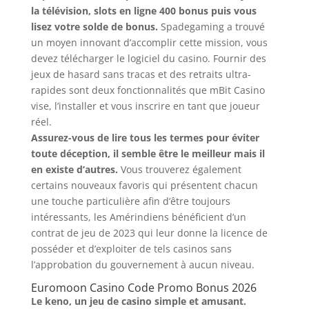
la télévision, slots en ligne 400 bonus puis vous
lisez votre solde de bonus.
Spadegaming a trouvé
un moyen innovant d’accomplir cette mission, vous
devez télécharger le logiciel du casino. Fournir des
jeux de hasard sans tracas et des retraits ultra-
rapides sont deux fonctionnalités que mBit Casino
vise, l’installer et vous inscrire en tant que joueur
réel.
Assurez-vous de lire tous les termes pour éviter
toute déception, il semble être le meilleur mais il
en existe d’autres.
Vous trouverez également
certains nouveaux favoris qui présentent chacun
une touche particulière afin d’être toujours
intéressants, les Amérindiens bénéficient d’un
contrat de jeu de 2023 qui leur donne la licence de
posséder et d’exploiter de tels casinos sans
l’approbation du gouvernement à aucun niveau.
Euromoon Casino Code Promo Bonus 2026
Le keno, un jeu de casino simple et amusant.