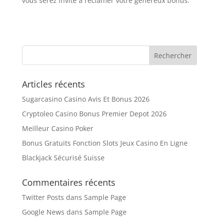
vous serez invité à réclamer votre généreux bonus.
Articles récents
Sugarcasino Casino Avis Et Bonus 2026
Cryptoleo Casino Bonus Premier Depot 2026
Meilleur Casino Poker
Bonus Gratuits Fonction Slots Jeux Casino En Ligne
Blackjack Sécurisé Suisse
Commentaires récents
Twitter Posts
dans
Sample Page
Google News
dans
Sample Page