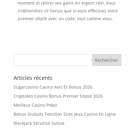
moment et retirer vos gains en argent réel. Vous
n’obtiendrez ce bonus que si vous effectuez votre
premier dépôt avec un code, tout comme vous.
Articles récents
Sugarcasino Casino Avis Et Bonus 2026
Cryptoleo Casino Bonus Premier Depot 2026
Meilleur Casino Poker
Bonus Gratuits Fonction Slots Jeux Casino En Ligne
Blackjack Sécurisé Suisse