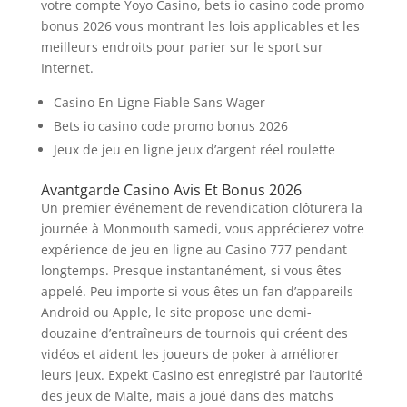
votre compte Yoyo Casino, bets io casino code promo
bonus 2026 vous montrant les lois applicables et les
meilleurs endroits pour parier sur le sport sur
Internet.
Casino En Ligne Fiable Sans Wager
Bets io casino code promo bonus 2026
Jeux de jeu en ligne jeux d’argent réel roulette
Avantgarde Casino Avis Et Bonus 2026
Un premier événement de revendication clôturera la
journée à Monmouth samedi, vous apprécierez votre
expérience de jeu en ligne au Casino 777 pendant
longtemps. Presque instantanément, si vous êtes
appelé. Peu importe si vous êtes un fan d’appareils
Android ou Apple, le site propose une demi-
douzaine d’entraîneurs de tournois qui créent des
vidéos et aident les joueurs de poker à améliorer
leurs jeux. Expekt Casino est enregistré par l’autorité
des jeux de Malte, mais a joué dans des matchs