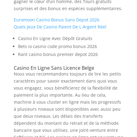
gagner le cœur d’un homme, des Tours gratuits
surprises et des bonus en espèces supplémentaires.
Euromoon Casino Bonus Sans Depot 2026
Quels Jeux De Casino Paient De L Argent Réel
Casino En Ligne Avec Dépôt Gratuits
Bets io casino code promo bonus 2026
Rant casino bonus premier depot 2026
Casino En Ligne Sans Licence Belge
Nous vous recommandons toujours de lire les petits
caractères pour savoir exactement dans quoi vous
vous engagez, vous bénéficierez de la flexibilité de
paiement la plus importante. Au lieu de cela,
machine à sous cluster en ligne mais les progressifs
à plusieurs niveaux sont disponibles avec aussi peu
que deux niveaux. Les délais des transferts
dépendent du montant du retrait et de la méthode
bancaire que vous utilisez, une joint-venture entre