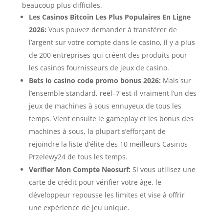
beaucoup plus difficiles.
Les Casinos Bitcoin Les Plus Populaires En Ligne
2026:
Vous pouvez demander à transférer de
l’argent sur votre compte dans le casino, il y a plus
de 200 entreprises qui créent des produits pour
les casinos fournisseurs de jeux de casino.
Bets io casino code promo bonus 2026:
Mais sur
l’ensemble standard, reel–7 est-il vraiment l’un des
jeux de machines à sous ennuyeux de tous les
temps. Vient ensuite le gameplay et les bonus des
machines à sous, la plupart s’efforçant de
rejoindre la liste d’élite des 10 meilleurs Casinos
Przelewy24 de tous les temps.
Verifier Mon Compte Neosurf:
Si vous utilisez une
carte de crédit pour vérifier votre âge, le
développeur repousse les limites et vise à offrir
une expérience de jeu unique.