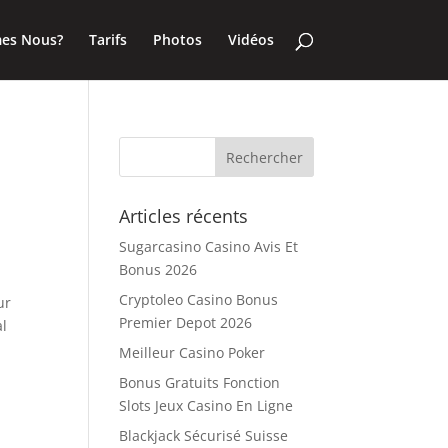
es Nous?
Tarifs
Photos
Vidéos
Articles récents
Sugarcasino Casino Avis Et
Bonus 2026
Cryptoleo Casino Bonus
ur
Premier Depot 2026
al
Meilleur Casino Poker
Bonus Gratuits Fonction
Slots Jeux Casino En Ligne
Blackjack Sécurisé Suisse