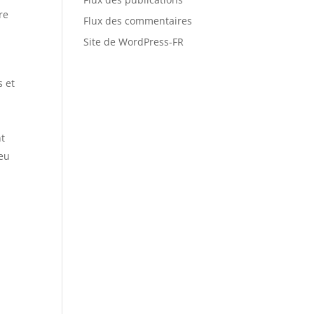
re
Flux des commentaires
Site de WordPress-FR
s et
nt
jeu