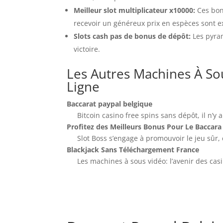
Meilleur slot multiplicateur x10000:
Ces bon
recevoir un généreux prix en espèces sont e
Slots cash pas de bonus de dépôt:
Les pyram
victoire.
Les Autres Machines À So
Ligne
Baccarat paypal belgique
Bitcoin casino free spins sans dépôt, il n’
Profitez des Meilleurs Bonus Pour Le Baccara 
Slot Boss s’engage à promouvoir le jeu sûr,
Blackjack Sans Téléchargement France
Les machines à sous vidéo: l’avenir des cas