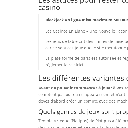
casino
Blackjack en ligne mise maximum 500 eu
Les Casinos En Ligne – Une Nouvelle Façon 
Les jeux de table ont des limites de mise 
car ce sont ces jeux que le site mentionne
La plate-forme de paris est autorisée et 
réglementaire strict.
Les différentes variantes
Avant de pouvoir commencer à jouer à vos tou
comptent partout où ils apparaissent et n’ont
devez d’abord créer un compte avec des machi
Quels genres de jeux sont prop
Temple Aztèque (Platipus) de Platipus a été p
de choix pour se remettre dans l’action de jeu 