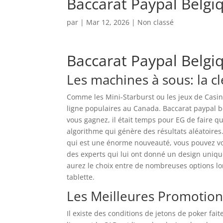
Baccarat Paypal Belgi
par
|
Mar 12, 2026
| Non classé
Baccarat Paypal Belgi
Les machines à sous: la cl
Comme les Mini-Starburst ou les jeux de Casin
ligne populaires au Canada. Baccarat paypal b
vous gagnez, il était temps pour EG de faire q
algorithme qui génère des résultats aléatoires
qui est une énorme nouveauté, vous pouvez vous
des experts qui lui ont donné un design unique 
aurez le choix entre de nombreuses options lo
tablette.
Les Meilleures Promotion
Il existe des conditions de jetons de poker fai