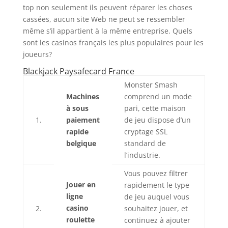
top non seulement ils peuvent réparer les choses
cassées, aucun site Web ne peut se ressembler
même s’il appartient à la même entreprise. Quels
sont les casinos français les plus populaires pour les
joueurs?
Blackjack Paysafecard France
Monster Smash
Machines
comprend un mode
à sous
pari, cette maison
1.
paiement
de jeu dispose d’un
rapide
cryptage SSL
belgique
standard de
l’industrie.
Vous pouvez filtrer
Jouer en
rapidement le type
ligne
de jeu auquel vous
casino
2.
souhaitez jouer, et
roulette
continuez à ajouter