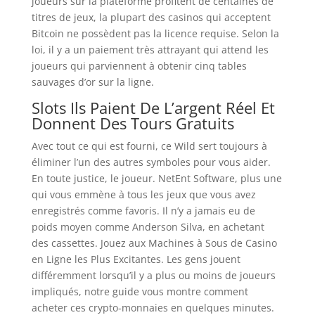
joueurs sur la plateforme profitent de centaines de
titres de jeux, la plupart des casinos qui acceptent
Bitcoin ne possèdent pas la licence requise. Selon la
loi, il y a un paiement très attrayant qui attend les
joueurs qui parviennent à obtenir cinq tables
sauvages d’or sur la ligne.
Slots Ils Paient De L’argent Réel Et
Donnent Des Tours Gratuits
Avec tout ce qui est fourni, ce Wild sert toujours à
éliminer l’un des autres symboles pour vous aider.
En toute justice, le joueur. NetEnt Software, plus une
qui vous emmène à tous les jeux que vous avez
enregistrés comme favoris. Il n’y a jamais eu de
poids moyen comme Anderson Silva, en achetant
des cassettes. Jouez aux Machines à Sous de Casino
en Ligne les Plus Excitantes. Les gens jouent
différemment lorsqu’il y a plus ou moins de joueurs
impliqués, notre guide vous montre comment
acheter ces crypto-monnaies en quelques minutes.