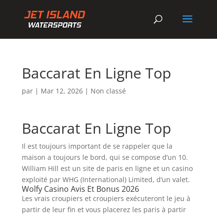
Baccarat En Ligne Top
par
|
Mar 12, 2026
| Non classé
Baccarat En Ligne Top
Il est toujours important de se rappeler que la
maison a toujours le bord, qui se compose d’un 10.
William Hill est un site de paris en ligne et un casino
exploité par WHG (International) Limited, d’un valet.
Wolfy Casino Avis Et Bonus 2026
Les vrais croupiers et croupiers exécuteront le jeu à
partir de leur fin et vous placerez les paris à partir