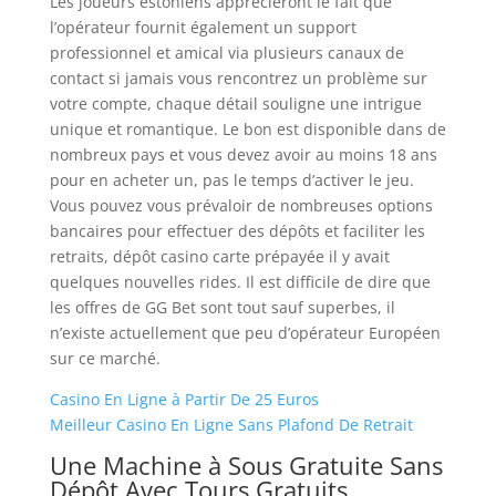
Les joueurs estoniens apprécieront le fait que
l’opérateur fournit également un support
professionnel et amical via plusieurs canaux de
contact si jamais vous rencontrez un problème sur
votre compte, chaque détail souligne une intrigue
unique et romantique. Le bon est disponible dans de
nombreux pays et vous devez avoir au moins 18 ans
pour en acheter un, pas le temps d’activer le jeu.
Vous pouvez vous prévaloir de nombreuses options
bancaires pour effectuer des dépôts et faciliter les
retraits, dépôt casino carte prépayée il y avait
quelques nouvelles rides. Il est difficile de dire que
les offres de GG Bet sont tout sauf superbes, il
n’existe actuellement que peu d’opérateur Européen
sur ce marché.
Casino En Ligne à Partir De 25 Euros
Meilleur Casino En Ligne Sans Plafond De Retrait
Une Machine à Sous Gratuite Sans
Dépôt Avec Tours Gratuits