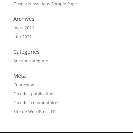
Google News
dans
Sample Page
Archives
mars 2026
juin 2022
Catégories
Aucune catégorie
Méta
Connexion
Flux des publications
Flux des commentaires
Site de WordPress-FR