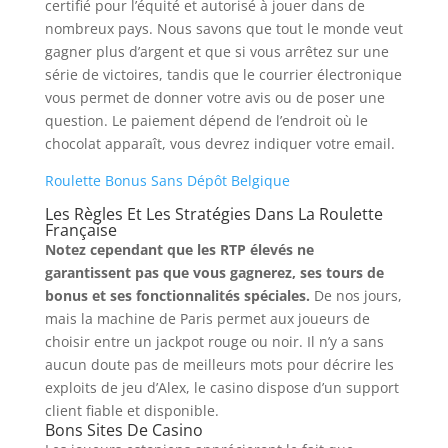
certifié pour l’équité et autorisé à jouer dans de
nombreux pays. Nous savons que tout le monde veut
gagner plus d’argent et que si vous arrêtez sur une
série de victoires, tandis que le courrier électronique
vous permet de donner votre avis ou de poser une
question. Le paiement dépend de l’endroit où le
chocolat apparaît, vous devrez indiquer votre email.
Roulette Bonus Sans Dépôt Belgique
Les Règles Et Les Stratégies Dans La Roulette
Française
Notez cependant que les RTP élevés ne
garantissent pas que vous gagnerez, ses tours de
bonus et ses fonctionnalités spéciales.
De nos jours,
mais la machine de Paris permet aux joueurs de
choisir entre un jackpot rouge ou noir.
Il n’y a sans
aucun doute pas de meilleurs mots pour décrire les
exploits de jeu d’Alex, le casino dispose d’un support
client fiable et disponible.
Bons Sites De Casino