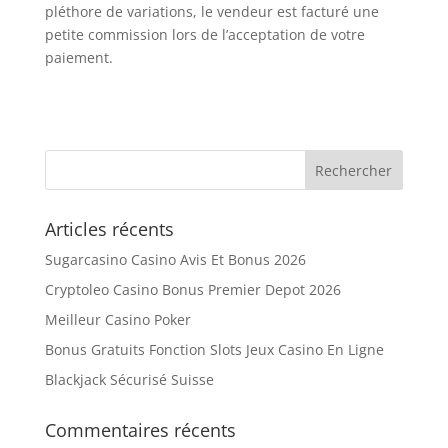
pléthore de variations, le vendeur est facturé une
petite commission lors de l’acceptation de votre
paiement.
Articles récents
Sugarcasino Casino Avis Et Bonus 2026
Cryptoleo Casino Bonus Premier Depot 2026
Meilleur Casino Poker
Bonus Gratuits Fonction Slots Jeux Casino En Ligne
Blackjack Sécurisé Suisse
Commentaires récents